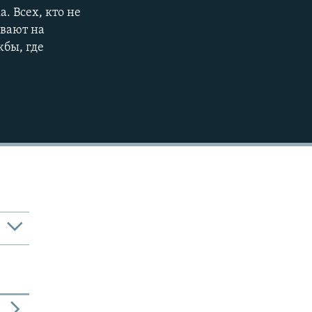
 Всех, кто не
ивают на
бы, где