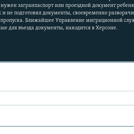
ужен загранпаспорт или проездной документ ребенка.
х и не подготовил документы, своевременно разворач
 пропуска. Ближайшее Управление миграционной служ
ые для въезда документы, находится в Херсоне.
Ы