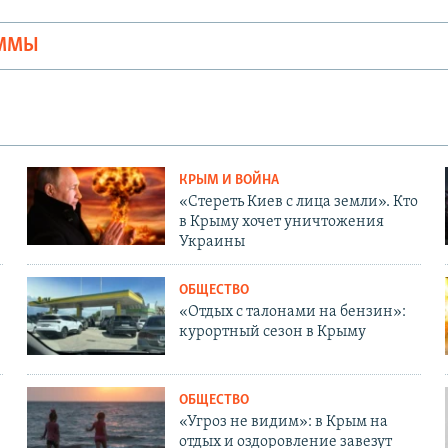
АММЫ
КРЫМ И ВОЙНА
«Стереть Киев с лица земли». Кто
в Крыму хочет уничтожения
Украины
ОБЩЕСТВО
«Отдых с талонами на бензин»:
курортный сезон в Крыму
ОБЩЕСТВО
«Угроз не видим»: в Крым на
отдых и оздоровление завезут