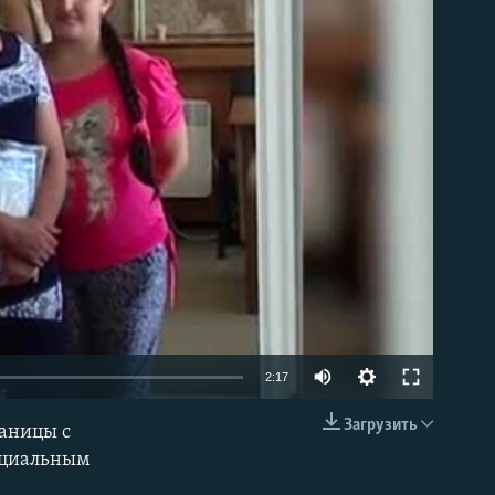
able
2:17
Загрузить
раницы с
EMBED
пециальным