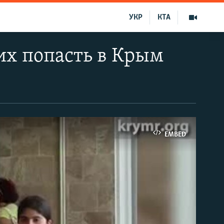
УКР
КТА
их попасть в Крым
EMBED