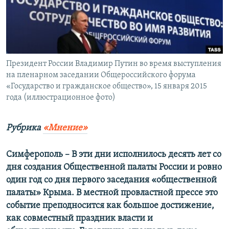
ПРИСОЕДИНЯЙТЕСЬ!
ПОБЕДИТЕЛЕЙ НЕ СУДЯТ?
КРЫМ.НЕПОКОРЕННЫЙ
ELIFBE
Президент России Владимир Путин во время выступления
УКРАИНСКАЯ ПРОБЛЕМА КРЫМА
на пленарном заседании Общероссийского форума
Все сайты RFE/RL
«Государство и гражданское общество», 15 января 2015
года (иллюстрационное фото)
Рубрика
«Мнение»
Симферополь – В эти дни исполнилось десять лет со
дня создания Общественной палаты России и ровно
один год со дня первого заседания «общественной
палаты» Крыма. В местной провластной прессе это
событие преподносится как большое достижение,
как совместный праздник власти и