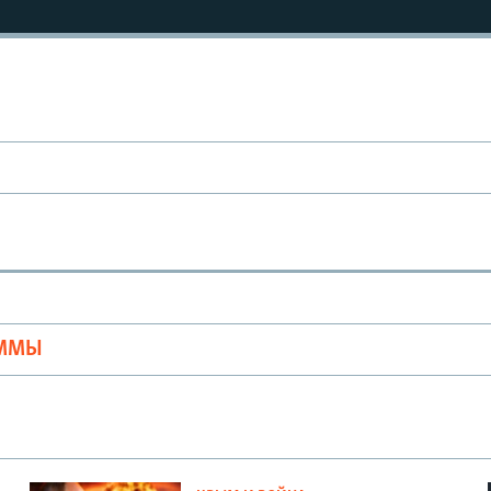
Ы
АММЫ