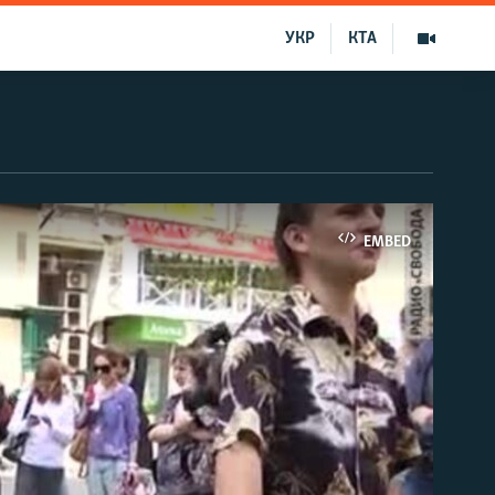
УКР
КТА
EMBED