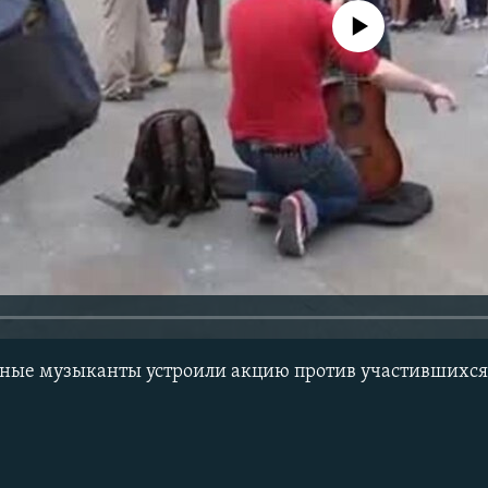
No media source currently avail
чные музыканты устроили акцию против участившихс