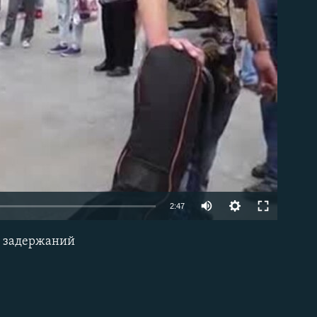
able
2:47
я задержаний
EMBED