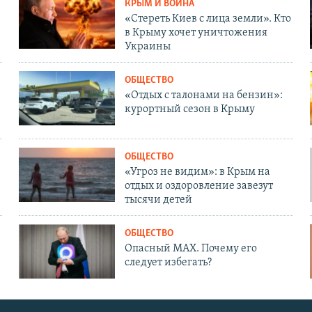
КРЫМ И ВОЙНА
«Стереть Киев с лица земли». Кто
в Крыму хочет уничтожения
Украины
ОБЩЕСТВО
«Отдых с талонами на бензин»:
курортный сезон в Крыму
ОБЩЕСТВО
«Угроз не видим»: в Крым на
отдых и оздоровление завезут
тысячи детей
ОБЩЕСТВО
Опасный MAX. Почему его
следует избегать?