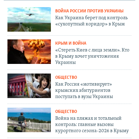
ВОЙНА РОССИИ ПРОТИВ УКРАИНЫ
Как Украина берет под контроль
«сухопутный коридор» в Крым
КРЫМ И ВОЙНА
«Стереть Киев с лица земли». Кто
в Крыму хочет уничтожения
Украины
ОБЩЕСТВО
Как Россия «мотивирует»
крымских абитуриентов
поступать в вузы Украины
ОБЩЕСТВО
Война на пляжах и тотальный
контроль: главные вызовы
курортного сезона-2026 в Крыму