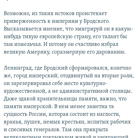
Возможно, из таких истоков проистекает
приверженность к империям у Бродского.
Высказывается мнение, что эмигрируй он в какую-
нибудь тихую европейскую страну, его талант бы
там измельчал. И потому он счастливо избрал
великую Америку, соразмерную его дарованию.
Ленинград, где Бродский сформировался, конечно
же, город имперский; отодвинутый на вторые роли,
он зарезервировал себе место культурно-
художественной, а не административной столицы.
Даже эдакой хранительницы памяти, важно, что
памяти имперской. В нем менее заметна та
сущность России, которая состоит из наглости,
вранья, пушек, немых крестьян, испитых рабочих
и спесивых генералов. Там она прикрыта
великолепным покрывалом живой и умирающей