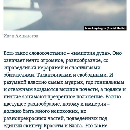
ПРИСОЕДИНЯЙТЕСЬ!
ПОБЕДИТЕЛЕЙ НЕ СУДЯТ?
КРЫМ.НЕПОКОРЕННЫЙ
ELIFBE
Иван Ампилогов
УКРАИНСКАЯ ПРОБЛЕМА КРЫМА
Все сайты RFE/RL
Есть такое словосочетание – «империя духа». Оно
означает нечто огромное, разнообразное, со
справедливой иерархией и счастливыми
обитателями. Талантливыми и свободными. И
разумной властью самых мудрых, где гениальным
и отважным воздаются высшие почести, а подлые и
низкие занимают презренное положение. Важно
цветущее разнообразие, потому и империя –
должно быть много непохожих, но
равнопрекрасных частей, подведенных под
единый скипетр Красоты и Блага. Это такие