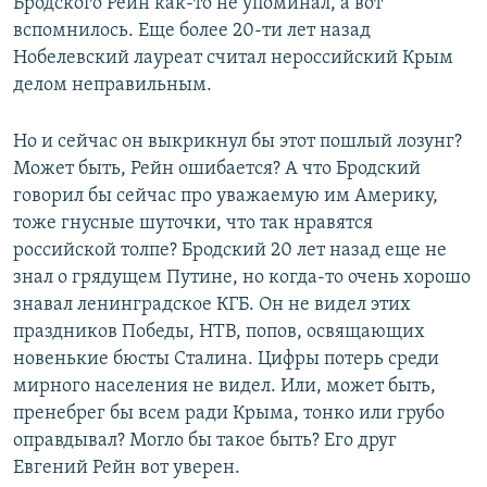
Бродского Рейн как-то не упоминал, а вот
вспомнилось. Еще более 20-ти лет назад
Нобелевский лауреат считал нероссийский Крым
делом неправильным.
Но и сейчас он выкрикнул бы этот пошлый лозунг?
Может быть, Рейн ошибается? А что Бродский
говорил бы сейчас про уважаемую им Америку,
тоже гнусные шуточки, что так нравятся
российской толпе? Бродский 20 лет назад еще не
знал о грядущем Путине, но когда-то очень хорошо
знавал ленинградское КГБ. Он не видел этих
праздников Победы, НТВ, попов, освящающих
новенькие бюсты Сталина. Цифры потерь среди
мирного населения не видел. Или, может быть,
пренебрег бы всем ради Крыма, тонко или грубо
оправдывал? Могло бы такое быть? Его друг
Евгений Рейн вот уверен.