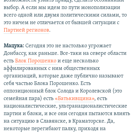
возможности узнать правду, сделать осознанный
выбор. А если мы идем по пути монополизации
всего одной или двумя политическими силами, то
это ничем не отличается от бывшей ситуации с
Партией регионов
.
Мацука:
Сегодня это не настолько угрожает
Донбассу, как раньше. Все-таки на севере области
есть
Блок Порошенко
и еще несколько
аффилированных с ним общественных
организаций, которые даже публично называют
себя частью Блока Порошенко. Есть
оппозиционный блок Солода и Королевской (это
семейная пара) есть
«Батькивщина»
, есть
националистические, ультранационалистические
партии и блоки, и все они сегодня пытаются влиять
на ситуацию в Славянске, в Краматорске. Да,
некоторые перегибают палку, приходя на