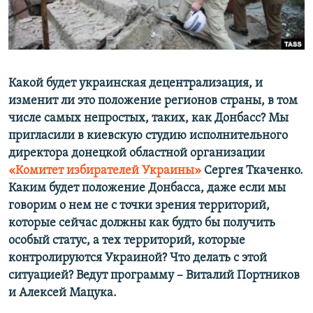
ПРИСОЕДИНЯЙТЕСЬ!
ПОБЕДИТЕЛЕЙ НЕ СУДЯТ?
КРЫМ.НЕПОКОРЕННЫЙ
ELIFBE
Какой будет украинская децентрализация, и
УКРАИНСКАЯ ПРОБЛЕМА КРЫМА
изменит ли это положение регионов страны, в том
Все сайты RFE/RL
числе самых непростых, таких, как Донбасс? Мы
пригласили в киевскую студию исполнительного
директора донецкой областной организации
«Комитет избирателей Украины»
Сергея Ткаченко.
Каким будет положение Донбасса, даже если мы
говорим о нем не с точки зрения территорий,
которые сейчас должны как будто бы получить
особый статус, а тех территорий, которые
контролируются Украиной? Что делать с этой
ситуацией? Ведут программу – Виталий Портников
и Алексей Мацука.