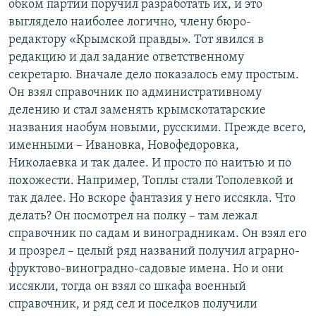
обком партии поручил разработать их, и это
выглядело наиболее логично, члену бюро-
редактору «Крымской правды». Тот явился в
редакцию и дал задание ответственному
секретарю. Вначале дело показалось ему простым.
Он взял справочник по административному
делению и стал заменять крымскотатарские
названия наобум новыми, русскими. Прежде всего,
именными – Ивановка, Новофедоровка,
Николаевка и так далее. И просто по наитью и по
похожести. Например, Топлы стали Тополевкой и
так далее. Но вскоре фантазия у него иссякла. Что
делать? Он посмотрел на полку – там лежал
справочник по садам и виноградникам. Он взял его
и прозрел – целый ряд названий получил аграрно-
фруктово-виноградно-садовые имена. Но и они
иссякли, тогда он взял со шкафа военный
справочник, и ряд сел и поселков получили