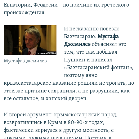
Евпатории, Феодосии – по причине их греческого
происхождения.
И несказанно повезло
Бахчисараю.
Мустафа
Джемилев
объясняет это
тем, что там побывал
Пушкин и написал
Мустафа Джемилев
«Бахчисарайский фонтан»,
поэтому явно
крымскотатарское название решили не трогать, по
этой же причине сохранили, а не разрушили, как
все остальное, и ханский дворец.
И второй аргумент: крымскотатрский народ,
возвратившись в Крым в 80-90-х годах,
фактически вернулся в другую местность, с
другими, чужими названиями. Поэтому, в