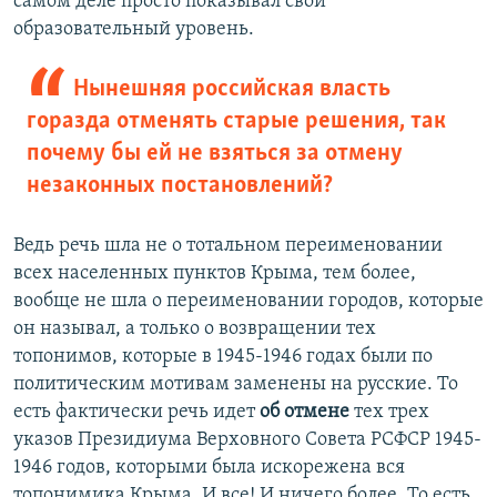
самом деле просто показывал свой
образовательный уровень.
Нынешняя российская власть
горазда отменять старые решения, так
почему бы ей не взяться за отмену
незаконных постановлений?
Ведь речь шла не о тотальном переименовании
всех населенных пунктов Крыма, тем более,
вообще не шла о переименовании городов, которые
он называл, а только о возвращении тех
топонимов, которые в 1945-1946 годах были по
политическим мотивам заменены на русские. То
есть фактически речь идет
об отмене
тех трех
указов Президиума Верховного Совета РСФСР 1945-
1946 годов, которыми была искорежена вся
топонимика Крыма. И все! И ничего более. То есть,