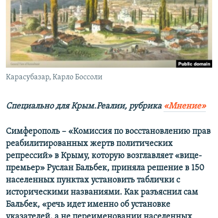
ПРИСОЕДИНЯЙТЕСЬ!
ПОБЕДИТЕЛЕЙ НЕ СУДЯТ?
КРЫМ.НЕПОКОРЕННЫЙ
ELIFBE
УКРАИНСКАЯ ПРОБЛЕМА КРЫМА
Все сайты RFE/RL
Карасубазар, Карло Боссоли
Специально для Крым.Реалии, рубрика
«Мнение»
Симферополь – «Комиссия по восстановлению прав
реабилитированных жертв политических
репрессий» в Крыму, которую возглавляет «вице-
премьер» Руслан Бальбек, приняла решение в 150
населенных пунктах установить таблички с
историческими названиями. Как разъяснил сам
Бальбек, «речь идет именно об установке
указателей, а не переименовании населенных