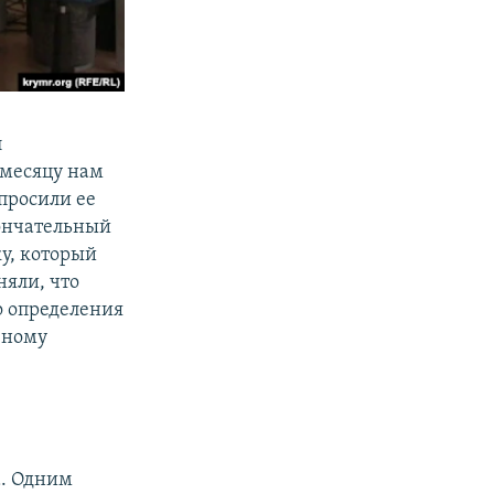
л
 месяцу нам
опросили ее
кончательный
ку, который
няли, что
о определения
зному
а. Одним