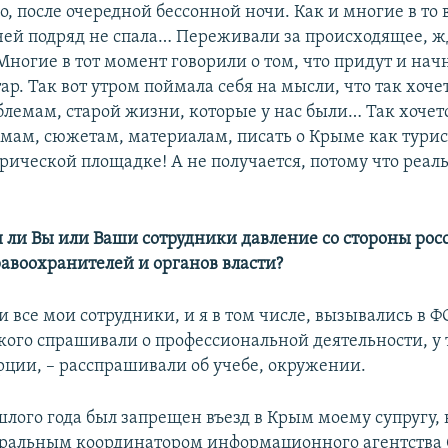
о, после очередной бессонной ночи. Как и многие в то
чей подряд не спала… Переживали за происходящее, 
ногие в тот момент говорили о том, что придут и нач
р. Так вот утром поймала себя на мысли, что так хоче
блемам, старой жизни, которые у нас были… Так хочет
мам, сюжетам, материалам, писать о Крыме как тури
рической площадке! А не получается, потому что реал
 ли Вы или Ваши сотрудники давление со стороны рос
равоохранителей и органов власти?
 все мои сотрудники, и я в том числе, вызывались в Ф
кого спрашивали о профессиональной деятельности, у т
урции, – расспрашивали об учебе, окружении.
ошлого года был запрещен въезд в Крым моему супругу,
еральным координатором информационного агентства