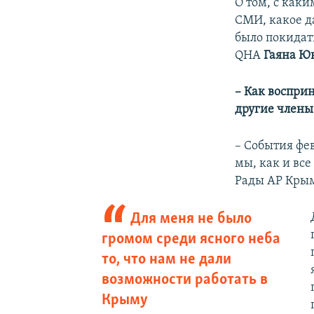
О том, с каки
СМИ, какое д
было покидат
QHA
Гаяна Ю
– Как воспри
другие члены
– События фев
мы, как и вс
Рады АР Крым
Для меня не было
громом среди ясного неба
то, что нам не дали
возможности работать в
Крыму