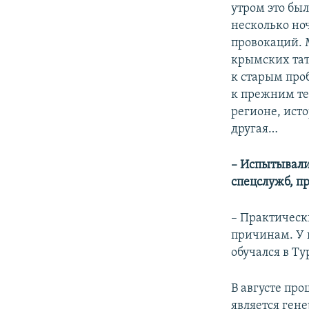
утром это был
несколько но
провокаций. М
крымских тата
к старым про
к прежним те
регионе, исто
другая…
–
Испытывали
спецслужб, п
–
Практически
причинам. У 
обучался в Т
В августе пр
является ген