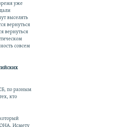
 время уже
ждали
нут выселять
тся вернуться
ся вернуться
стическом
ьность совсем
сийских
СБ, по разным
ех, кто
 который
 QHA, Исмету