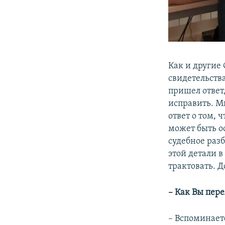
Как и другие
свидетельств
пришел ответ,
исправить. М
ответ о том,
может быть ос
судебное раз
этой детали в
трактовать. Д
– Как Вы пер
–
Вспоминаетс