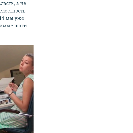
ласть, а не
елостность
014 мы уже
одимые шаги