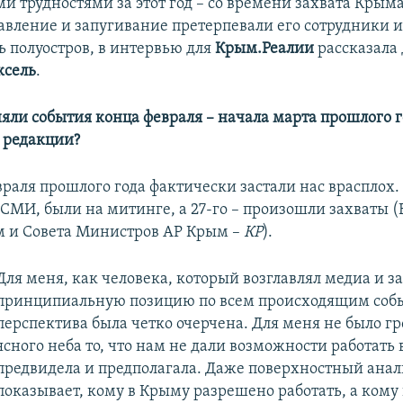
ми трудностями за этот год – со времени захвата Крыма
авление и запугивание претерпевали его сотрудники и
ь полуостров, в интервью для
Крым.Реалии
рассказала
ксель
.
няли события конца февраля – начала марта прошлого г
 редакции?
раля прошлого года фактически застали нас врасплох. 
е СМИ, были на митинге, а 27-го – произошли захваты 
 и Совета Министров АР Крым –
КР
).
Для меня, как человека, который возглавлял медиа и з
принципиальную позицию по всем происходящим соб
перспектива была четко очерчена. Для меня не было г
ясного неба то, что нам не дали возможности работать 
предвидела и предполагала. Даже поверхностный анал
показывает, кому в Крыму разрешено работать, а кому 