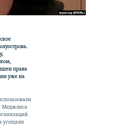
ское
олуострова.
у,
ском,
лишен права
ции уже на
использовали
ли Меджлиса
рганизаций.
ра угощали