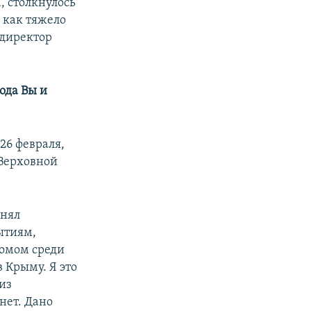
, столкнулось
 как тяжело
 директор
ода Вы и
26 февраля,
(Верховной
анял
ытиям,
ромом среди
в Крыму. Я это
из
нет. Дано