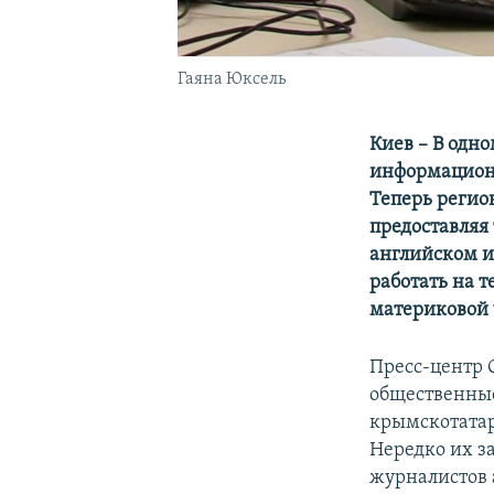
Гаяна Юксель
Киев – В одн
информацион
Теперь регио
предоставляя 
английском и
работать на 
материковой 
Пресс-центр 
общественные
крымскотатар
Нередко их за
журналистов 