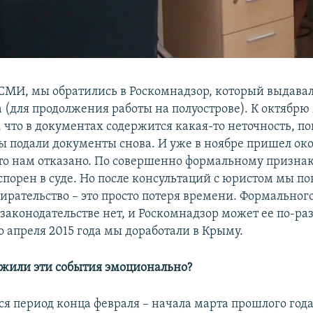
 СМИ, мы обратились в Роскомнадзор, который выдава
а (для продолжения работы на полуострове). К октябрю
 что в документах содержится какая-то неточность, п
ы подали документы снова. И уже в ноябре пришел о
 что нам отказано. По совершенно формальному призна
порен в суде. Но после консультаций с юристом мы по
бирательство – это просто потеря времени. Формальног
 законодательстве нет, и Роскомнадзор может ее по-ра
о апреля 2015 года мы доработали в Крыму.
ежили эти события эмоционально?
я период конца февраля – начала марта прошлого год