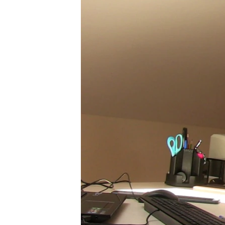
ПОБЕДИТЕЛЕЙ НЕ СУДЯТ?
КРЫМ.НЕПОКОРЕННЫЙ
ELIFBE
УКРАИНСКАЯ ПРОБЛЕМА КРЫМА