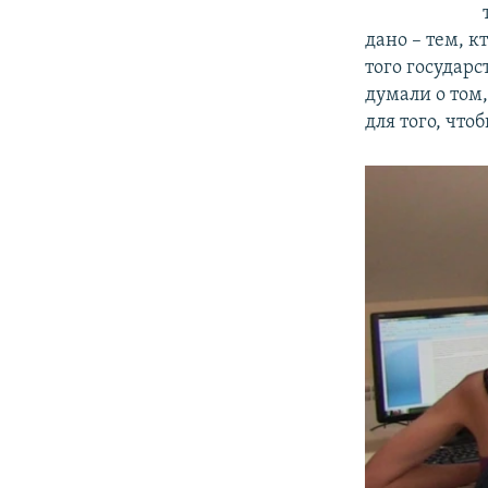
дано – тем, к
того государс
думали о том
для того, что