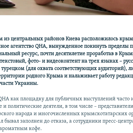
ом из центральных районов Киева расположилось крым
ное агентство
QHA
, вынужденное покинуть пределы п
нальный ресурс, почти десятилетие проработав в Крым
текстовый, фото- и видеоконтент на трех языках – рус
 турецком (для охвата соответствующих аудиторий), 
территории родного Крыма и налаживает работу редак
части Украины.
QHA как площадку для публичных выступлений часто 
 и политические деятели, в том числе – представите
ского народа и многочисленных крымскотатарских о
л бывал заполнен до отказа, а сотрудники пресс-цент
ароматным кофе.