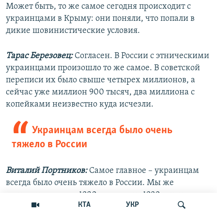
Может быть, то же самое сегодня происходит с
украинцами в Крыму: они поняли, что попали в
дикие шовинистические условия.
Тарас Березовец:
Согласен. В России с этническими
украинцами произошло то же самое. В советской
переписи их было свыше четырех миллионов, а
сейчас уже миллион 900 тысяч, два миллиона с
копейками неизвестно куда исчезли.
Украинцам всегда было очень
тяжело в России
Виталий Портников:
Самое главное – украинцам
всегда было очень тяжело в России. Мы же
создавали в конце 1980-х – начале 1990-х годов
КТА
УКР
общество украинской культуры в Славутиче,