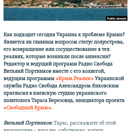
ПРИСОЕДИНЯЙТЕСЬ!
ПОБЕДИТЕЛЕЙ НЕ СУДЯТ?
КРЫМ.НЕПОКОРЕННЫЙ
ELIFBE
Как подходит сегодня Украина к проблеме Крыма?
УКРАИНСКАЯ ПРОБЛЕМА КРЫМА
Является ли главным вопросом статус полуострова,
Все сайты RFE/RL
его возвращение или сосуществование в тех
реалиях, которые возникли после аннексии?
Редактор и ведущий программ Радио Свобода
Виталий Портников вместе с его коллегой,
ведущим программы
«Крым.Реалии»
Украинской
службы Радио Свобода Александром Янковским
пригласил в киевскую студию украинского
политолога Тараса Березовца, инициатора проекта
«Свободный Крым»
.
Виталий Портников:
Тарас, расскажите об этой
инициативе – чего вы, собственно, хотите