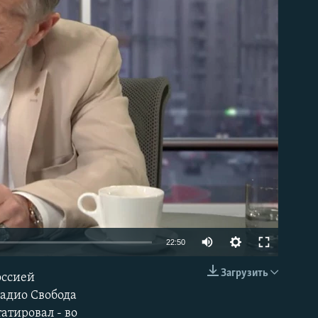
able
22:50
Загрузить
оссией
EMBED
Радио Свобода
атировал - во