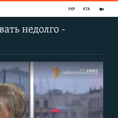
УКР
КТА
ать недолго -
EMBED