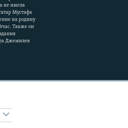
а не имела
татар Мустафа
ение на родину
йчас. Также он
здания
афа Джемилев