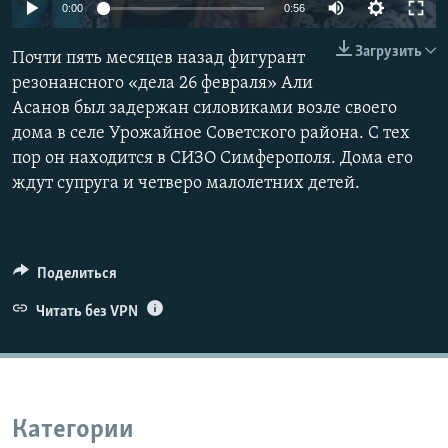
0:00
0:56
ПРИСОЕДИНЯЙТЕСЬ!
ПОБЕДИТЕЛЕЙ НЕ СУДЯТ?
Загрузить
КРЫМ.НЕПОКОРЕННЫЙ
Почти пять месяцев назад фигурант
резонансного «дела 26 февраля» Али
ELIFBE
Асанов был задержан силовиками возле своего
УКРАИНСКАЯ ПРОБЛЕМА КРЫМА
дома в селе Урожайное Советского района. С тех
Все сайты RFE/RL
пор он находится в СИЗО Симферополя. Дома его
ждут супруга и четверо малолетних детей.
Поделиться
Читать без VPN
Категории