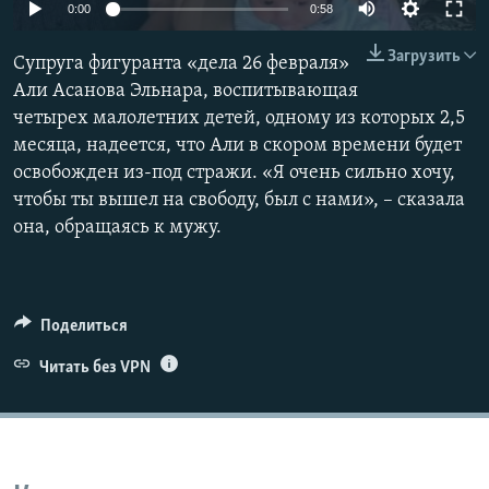
0:00
0:58
ПРИСОЕДИНЯЙТЕСЬ!
ПОБЕДИТЕЛЕЙ НЕ СУДЯТ?
Загрузить
КРЫМ.НЕПОКОРЕННЫЙ
Супруга фигуранта «дела 26 февраля»
Али Асанова Эльнара, воспитывающая
ELIFBE
четырех малолетних детей, одному из которых 2,5
УКРАИНСКАЯ ПРОБЛЕМА КРЫМА
месяца, надеется, что Али в скором времени будет
Все сайты RFE/RL
освобожден из-под стражи. «Я очень сильно хочу,
чтобы ты вышел на свободу, был с нами», – сказала
она, обращаясь к мужу.
Поделиться
Читать без VPN