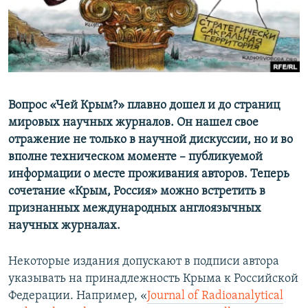
ПРИСОЕДИНЯЙТЕСЬ!
ПОБЕДИТЕЛЕЙ НЕ СУДЯТ?
КРЫМ.НЕПОКОРЕННЫЙ
ELIFBE
УКРАИНСКАЯ ПРОБЛЕМА КРЫМА
Все сайты RFE/RL
Вопрос «Чей Крым?​»​ плавно дошел и до страниц
мировых научных журналов. Он нашел свое
отражение не только в научной дискуссии, но и во
вполне техническом моменте – публикуемой
информации о месте проживания авторов. Теперь
сочетание «Крым, Россия» можно ​встретить в
признанных международных англоязычных
научных журналах.
Некоторые издания допускают в подписи автора
указывать на принадлежность Крыма к Российской
Федерации. Например, «
Journal of Radioanalytical