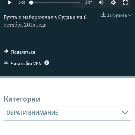
0:00
0:37
ПРИСОЕДИНЯЙТЕСЬ!
ПОБЕДИТЕЛЕЙ НЕ СУДЯТ?
Загрузить
КРЫМ.НЕПОКОРЕННЫЙ
Бухта и набережная в Судаке на 6
октября 2015 года
ELIFBE
УКРАИНСКАЯ ПРОБЛЕМА КРЫМА
Все сайты RFE/RL
Поделиться
Читать без VPN
Категории
ОБРАТИ ВНИМАНИЕ