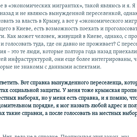
е в «экономических мигрантах», такой являюсь и я. Я
 назад и не являюсь вынужденной переселенкой, однак
овать за власть в Крыму, а вот у «экономического миг
щего в Киеве, есть возможность поехать и проголосова
и. Как может человек, живущий в Киеве, однако, с пр
 и голосовать туда, где он давно не проживает? С пере
ия – это те люди, которые полтора года назад приехал
сей инфраструктурой, они еще более интегрированы, ч
торые не знакомы с данными аспектами.
ответить. Вот справка вынужденного переселенца, кото
тах социальной защиты. У меня тоже крымская пропис
стных выборах, но у меня есть справка, и я помню, чт
домительном порядке, я мог назвать любой адрес и пол
х такие справки, а после голосовать на местных выбо