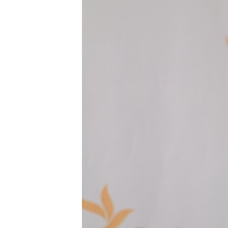
ПОБЕДИТЕЛЕЙ НЕ СУДЯТ?
КРЫМ.НЕПОКОРЕННЫЙ
ELIFBE
УКРАИНСКАЯ ПРОБЛЕМА КРЫМА