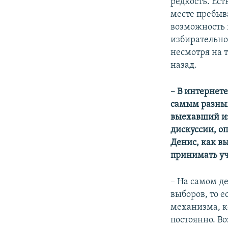
редкость. Ес
месте пребыва
возможность 
избирательно
несмотря на 
назад.
– В интернет
самым разным
выехавший из
дискуссии, оп
Денис, как в
принимать уч
– На самом де
выборов, то 
механизма, к
постоянно. Во