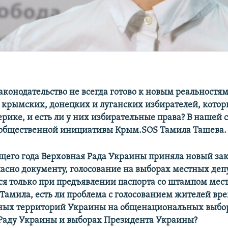
аконодательство не всегда готово к новым реальностям
а крымских, донецких и луганских избирателей, котор
рике, и есть ли у них избирательные права? В нашей 
 общественной инициативы Крым.SOS Тамила Ташева.
ущего года Верховная Рада Украины приняла новый за
ласно документу, голосование на выборах местных деп
ся только при предъявлении паспорта со штампом мес
Тамила, есть ли проблема с голосованием жителей вр
ных территорий Украины на общенациональных выбор
Раду Украины и выборах Президента Украины?