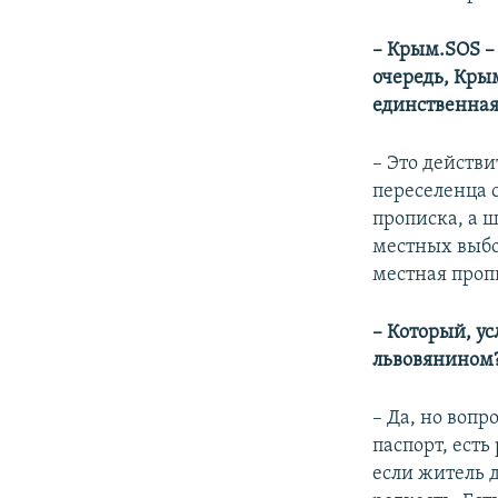
– Крым.SOS – 
очередь, Кры
единственная
– Это действи
переселенца с
прописка, а 
местных выбор
местная проп
– Который, у
львовянином?
– Да, но вопр
паспорт, есть
если житель д