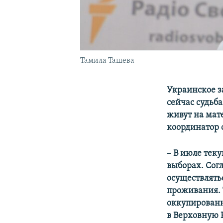
Тамила Ташева
Украинское з
сейчас судьб
живут на мате
координатор
– В июле тек
выборах. Сог
осуществлять
проживания. 
оккупирован
в Верховную 