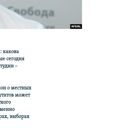
: какова
ые сегодня
студии –
кон о местных
утатов может
тного
еменно
ах, выборах