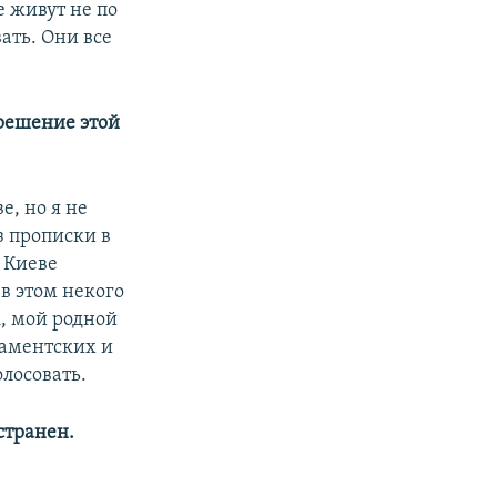
е живут не по
вать. Они все
 решение этой
е, но я не
з прописки в
 Киеве
 в этом некого
, мой родной
ламентских и
лосовать.
странен.