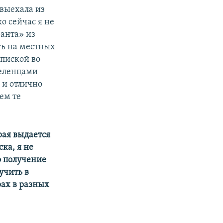
 выехала из
о сейчас я не
ранта» из
ть на местных
опиской во
селенцами
и и отлично
ем те
рая выдается
ка, я не
о получение
учить в
рах в разных