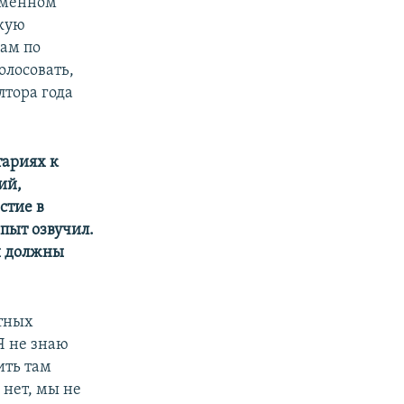
еменном
акую
ам по
олосовать,
лтора года
тариях к
ий,
стие в
опыт озвучил.
ы должны
стных
Я не знаю
ить там
 нет, мы не