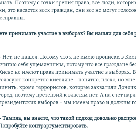
нать. Поэтому с точки зрения права, все люди, которы
и, это касается всех граждан, они все не могут голосо
бесправны.
удете принимать участие в выборах? Вы нашли для себя
– Нет, не нашел. Потому что я не имею прописки в Киев
считаю себя ущемленным, потому что все граждане бе
Киеве не имеют права принимать участие в выборах. В
голосуют конкретно киевляне – понятно, плохо, но мне
винить, кроме террористов, которые захватили Донецк
город, поэтому претензий к властям нет. А на счет пар
президентских выборов – мы имеем право и должны го
– Тамила, вы знаете, что такой подход довольно распро
Попробуйте контраргументировать.