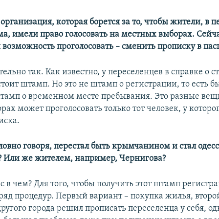
организация, которая борется за то, чтобы жители, в 
ма, имели право голосовать на местных выборах. Сейч
 возможность проголосовать – сменить прописку в пас
тельно так. Как известно, у переселенцев в справке о с
тоит штамп. Но это не штамп о регистрации, то есть 
штамп о временном месте пребывания. Это разные вещ
ах может проголосовать только тот человек, у которог
иска.
словно говоря, перестал быть крымчанином и стал одес
 Или же жителем, например, Чернигова?
ос в чем? Для того, чтобы получить этот штамп регистр
 ряд процедур. Первый вариант – покупка жилья, второ
ругого города решил прописать переселенца у себя, од