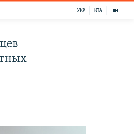
УКР
КТА
цев
стных