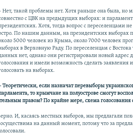
– Нет, такой проблемы нет. Хотя раньше она была, но 
совместно с ЦВК на предыдущих выборах: и парламент
президентских. Хотя, тогда вопрос с переселенцами не 
остро. По нашим данным, на президентских выборах п
около 5000 человек из Крыма, около 7000 человек про
выборах в Верховную Раду. По переселенцам с Востока
данных нет, однако они регистрировали новый адрес 
голосования и имели возможность сделать заявления 
голосовать на выборах.
– Теоретически, если назначат перевыборы украинско
парламента, то крымчане на полуострове смогут воспо
тельным правом? По крайне мере, схема голосования 
верно. И, касаясь местных выборов, мы предлагали по
еосуществима на данный момент, потому что за пред
олосовали.