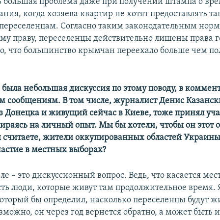
ть большая проблема даже при получении штампа о вр
ния, когда хозяева квартир не хотят предоставлять т
переселенцам. Согласно таким законодательным норм
му праву, переселенцы действительно лишены права г
то, что большинство крымчан переехало больше чем по
е была небольшая дискуссия по этому поводу, в коммен
 сообщениям. В том числе, журналист Денис Казанск
 Донецка и живущий сейчас в Киеве, тоже принял уча
ираясь на личный опыт. Мы бы хотели, чтобы он этот 
ы считаете, жители оккупированных областей Украин
астие в местных выборах?
ле – это дискуссионный вопрос. Ведь, что касается ме
есть люди, которые живут там продолжительное время. 
оторый бы определил, насколько переселенцы будут ж
зможно, он через год вернется обратно, а может быть и