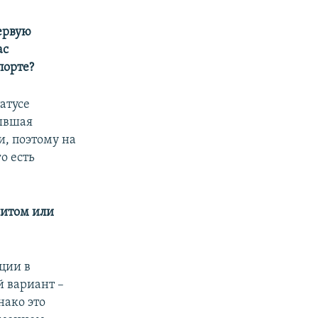
первую
ас
порте?
татусе
бывшая
и, поэтому на
о есть
ситом или
ации в
й вариант –
нако это