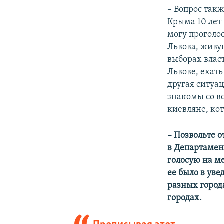
– Вопрос такж
Крыма 10 лет
могу проголос
Львова, живу
выборах власт
Львове, ехать
другая ситуац
знакомы со в
киевляне, ко
– Позвольте 
в Департамен
голосую на ме
ее было в уве
разных города
городах.