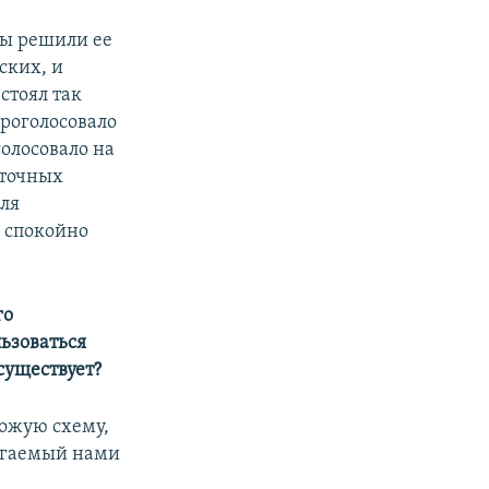
мы решили ее
ских, и
стоял так
роголосовало
голосовало на
 точных
для
и спокойно
го
льзоваться
существует?
хожую схему,
лагаемый нами