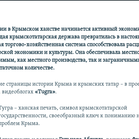
тии в Крымском ханстве начинается активный эконом
дая крымскотатарская держава превратилась в наст
ая торгово-хозяйственная система способствовала расц
ской экономики и культуры. Она обеспечивала местн
имым, как местного производства, так и заграничным
статочном количестве.
е страницы истории Крыма и крымских татар – в про
, видеоблогах
«Tugra»
.
Тугра – ханская печать, символ крымскотатарской
государственности, своеобразный ключ к пониманию
проблем Крыма.