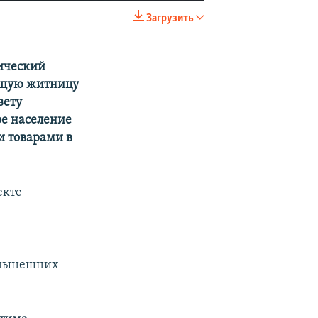
Загрузить
EMBED
SHARE
ический
оящую житницу
вету
ое население
и товарами в
екте
 нынешних