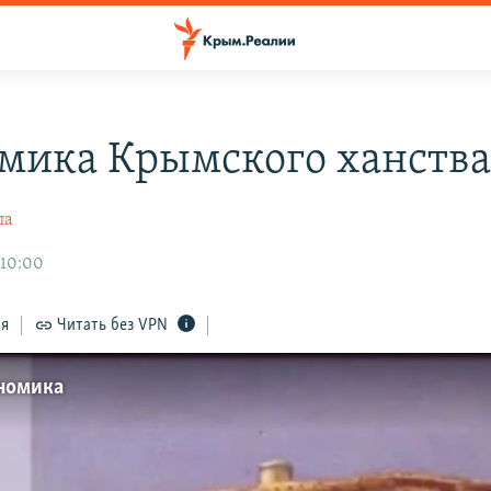
мика Крымского ханств
ла
 10:00
ся
Читать без VPN
ономика