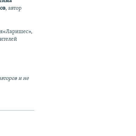
тима
ов
, автор
ея«Ларишес»,
нителей
второв и не