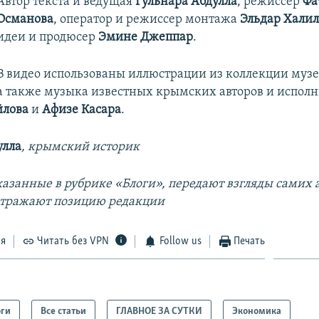
Автор текста и ведущая
Гульнара Абдулла
, режиссер
Фа
Османова
, оператор и режиссер монтажа
Эльдар Халил
идеи и продюсер
Эмине Джеппар
.
В видео использованы иллюстрации из коллекции муз
а также музыка известных крымских авторов и испол
йлова
и
Афизе Касара
.
улла
, крымский историк
азанные в рубрике «Блоги», передают взгляды самих а
отражают позицию редакции
ся
Читать без VPN
Follow us
Печать
оги
Все статьи
ГЛАВНОЕ ЗА СУТКИ
Экономика