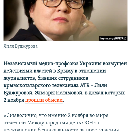
ПРИСОЕДИНЯЙТЕСЬ!
ПОБЕДИТЕЛЕЙ НЕ СУДЯТ?
КРЫМ.НЕПОКОРЕННЫЙ
ELIFBE
УКРАИНСКАЯ ПРОБЛЕМА КРЫМА
Все сайты RFE/RL
Лиля Буджурова
Независимый медиа-профсоюз Украины возмущен
действиями властей в Крыму в отношении
журналистов, бывших сотрудников
крымскотатарского телеканала ATR – Лили
Буджуровой, Эльзары Ислямовой​, в домах которых
2 ноября
прошли обыски
.
«Символично, что именно 2 ноября во мире
отмечали Международный день ООН за
прекращение безнаказанности за преступления