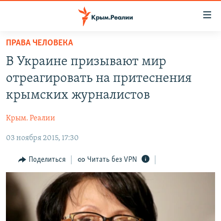
Доступность
ссылки
Вернуться
ПРАВА ЧЕЛОВЕКА
к
НОВОСТИ
В Украине призывают мир
основному
СПЕЦПРОЕКТЫ
содержанию
отреагировать на притеснения
ВОДА
Вернутся
ГРУЗ 200
крымских журналистов
к
ИСТОРИЯ
КАРТА ВОЕННЫХ ОБЪЕКТОВ КРЫМА
главной
Крым. Реалии
ЕЩЕ
11 ЛЕТ ОККУПАЦИИ КРЫМА. 11 ИСТОРИЙ СОПРОТИВЛЕНИЯ
навигации
Вернутся
03 ноября 2015, 17:30
РАДІО СВОБОДА
ИНТЕРАКТИВ
к
КАК ОБОЙТИ БЛОКИРОВКУ
ИНФОГРАФИКА
Поделиться
Читать без VPN
поиску
ТЕЛЕПРОЕКТ КРЫМ.РЕАЛИИ
Українською
СОВЕТЫ ПРАВОЗАЩИТНИКОВ
Qırımtatar
ПРОПАВШИЕ БЕЗ ВЕСТИ