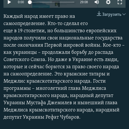
0:00
29:08
ПРИСОЕДИНЯЙТЕСЬ!
ПОБЕДИТЕЛЕЙ НЕ СУДЯТ?
Загрузить
КРЫМ.НЕПОКОРЕННЫЙ
Каждый народ имеет право на
самоопределение. Кто-то сделал его
ELIFBE
еще в 19 столетии, но большинство европейских
УКРАИНСКАЯ ПРОБЛЕМА КРЫМА
народов получили свои национальные государства
Все сайты RFE/RL
после окончания Первой мировой войны. Кое-кто –
как украинцы – продолжали борьбу до распада
Советского Союза. Но даже в Украине есть люди,
которые и сейчас борются за право своего народа
на самоопределение. Это крымские татары и
Меджлис крымскотатарского народа. Гости
программы – многолетний глава Меджлиса
крымскотатарского народа, народный депутат
Украины Мустафа Джемилев и нынешний глава
Меджлиса крымскотатарского народа, народный
депутат Украины Рефат Чубаров.