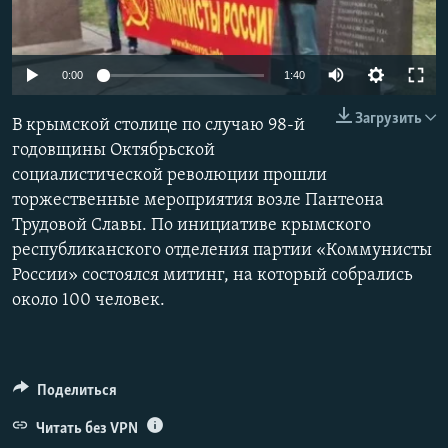
ПРИСОЕДИНЯЙТЕСЬ!
ПОБЕДИТЕЛЕЙ НЕ СУДЯТ?
КРЫМ.НЕПОКОРЕННЫЙ
0:00
1:40
ELIFBE
Загрузить
В крымской столице по случаю 98-й
УКРАИНСКАЯ ПРОБЛЕМА КРЫМА
годовщины Октябрьской
Все сайты RFE/RL
социалистической революции прошли
торжественные мероприятия возле Пантеона
Трудовой Славы. По инициативе крымского
республиканского отделения партии «Коммунисты
России» состоялся митинг, на который собрались
около 100 человек.
Поделиться
Читать без VPN