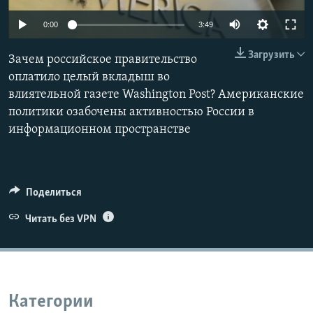
ПРИСОЕДИНЯЙТЕСЬ!
ПОБЕДИТЕЛЕЙ НЕ СУДЯТ?
0:00
3:49
КРЫМ.НЕПОКОРЕННЫЙ
Загрузить
Зачем российское правительство
ELIFBE
оплатило целый вкладыш во
УКРАИНСКАЯ ПРОБЛЕМА КРЫМА
влиятельной газете Washington Post? Американские
Все сайты RFE/RL
политики озабочены активностью России в
информационном пространстве
Поделиться
Читать без VPN
Категории