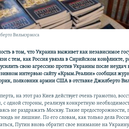
берто Вильяэрмоса
ость в том, что Украина выживет как независимое гос
язи с тем, как Россия увязла в Сирийском конфликте, р
усилить свою агрессию против Украины после неудач 
юзивном интервью сайту «Крым.Реалии» сообщил журн
торик, полковник армии США в отставке Джилберто Ви
перта, на этот раз Киев действует очень грамотно, вос
, с одной стороны, реализуя конкретную необходимост
араясь не раздражать Москву. Такие предосторожности,
тнюдь не лишние. По его словам, как только дела Росс
аться, Путин вновь обратит свое внимание на Украину