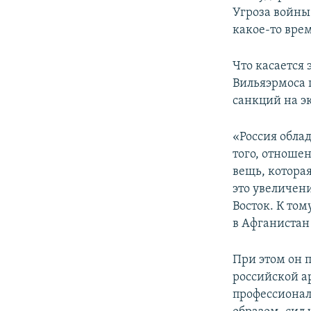
Угроза войны
какое-то вре
Что касается
Вильяэрмоса 
санкций на э
«Россия обла
того, отношен
вещь, которая
это увеличен
Восток. К то
в Афганистан 
При этом он 
российской а
профессионал