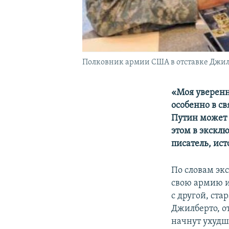
Полковник армии США в отставке Джил
«Моя уверенн
особенно в св
Путин может 
этом в экскл
писатель, ис
По словам экс
свою армию и
с другой, ст
Джилберто, о
начнут ухудш