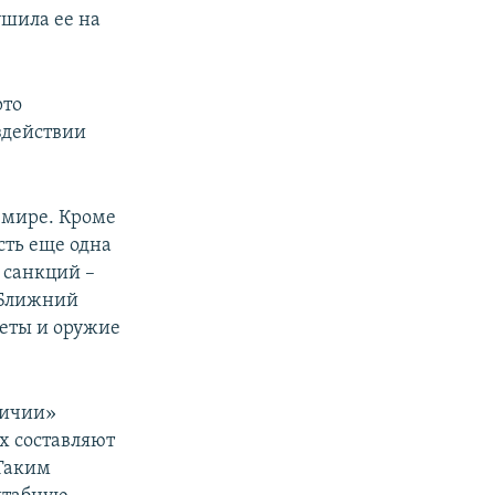
ушила ее на
рто
здействии
 мире. Кроме
сть еще одна
т санкций –
 Ближний
леты и оружие
личии»
х составляют
 Таким