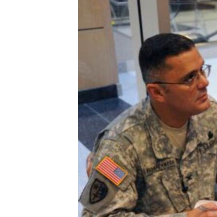
ПОБЕДИТЕЛЕЙ НЕ СУДЯТ?
КРЫМ.НЕПОКОРЕННЫЙ
ELIFBE
УКРАИНСКАЯ ПРОБЛЕМА КРЫМА