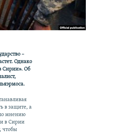
ударство –
астет. Однако
в Сирии». Об
алист,
льяэрмоса.
станавливая
ь в защите, а
 по мнению
ии в Сирии
, чтобы