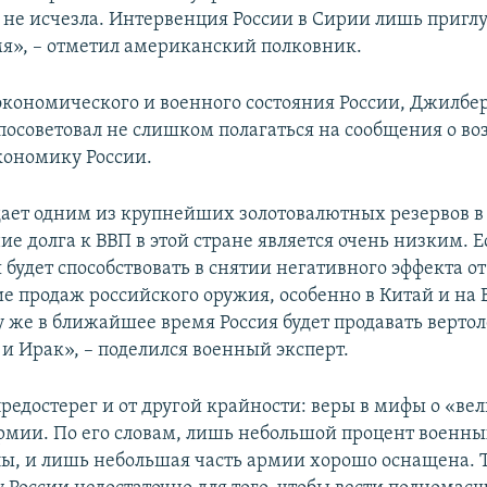
 не исчезла. Интервенция России в Сирии лишь пригл
мя», – отметил американский полковник.
 экономического и военного состояния России, Джилбе
посоветовал не слишком полагаться на сообщения о во
кономику России.
дает одним из крупнейших золотовалютных резервов в
ие долга к ВВП в этой стране является очень низким. Е
 будет способствовать в снятии негативного эффекта о
ие продаж российского оружия, особенно в Китай и на
му же в ближайшее время Россия будет продавать верто
и Ирак», – поделился военный эксперт.
предостерег и от другой крайности: веры в мифы о «ве
рмии. По его словам, лишь небольшой процент военны
ы, и лишь небольшая часть армии хорошо оснащена.