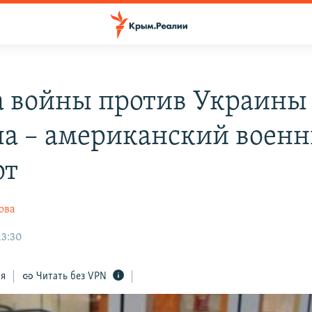
а войны против Украины
ла – американский воен
рт
ова
13:30
ся
Читать без VPN