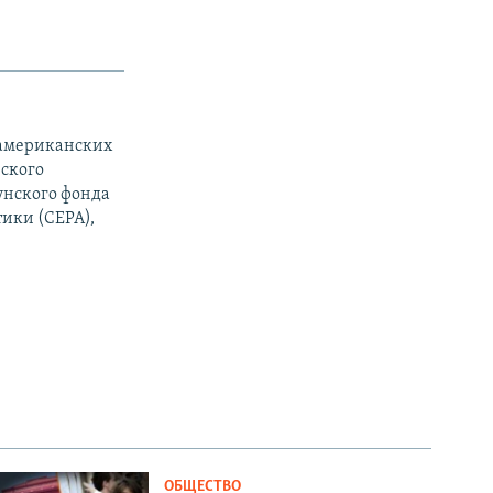
т американских
ского
унского фонда
тики (CEPA),
ОБЩЕСТВО