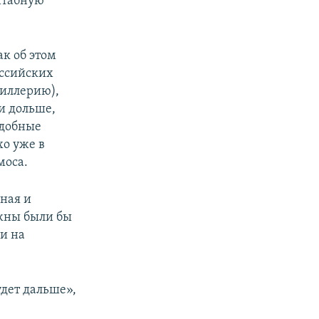
сштабную
ак об этом
оссийских
тиллерию),
и дольше,
удобные
хо уже в
моса.
вная и
жны были бы
 и на
удет дальше»,