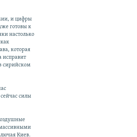
мии, и цифры
уже готовы к
нки настолько
 как
ава, которая
а исправит
 в сирийском
час
 сейчас силы
-воздушные
с массивными
ключая Киев.