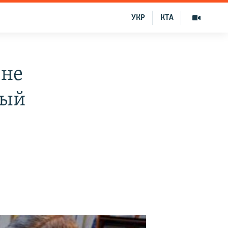
УКР
КТА
 не
ный