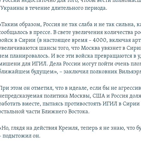
у России недостаточно для того, чтобы вести полнома
 Украины в течение длительного периода.
«Таким образом, Россия не так слаба и не так сильна, к
сообщалось в прессе. В свете увеличения количества р
войск в Сирии (в настоящее время – 4000, включая ар
увеличиваются шансы того, что Москва увязнет в Сири
чем планировалось. И все эти войска превращаются в 
мишени для ИГИЛ. Дела России могут пойти очень пло
ближайшем будущем», – заключил полковник Вильяэр
При этом он отметил, что в идеале, если бы не агресси
непредсказуемая политика Москвы, США и Россия дол
работать вместе, пытаясь противостоять ИГИЛ в Сирии
остальной части Ближнего Востока.
«Но, глядя на действия Кремля, теперь я не знаю, что б
– подытожил он.