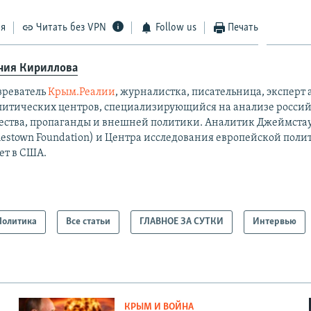
ся
Читать без VPN
Follow us
Печать
ния Кириллова
зреватель
Крым.Реалии
, журналистка, писательница, экспер
литических центров, специализирующийся на анализе россий
ества, пропаганды и внешней политики. Аналитик Джеймста
mestown Foundation) и Центра исследования европейской поли
ет в США.
Политика
Все статьи
ГЛАВНОЕ ЗА СУТКИ
Интервью
КРЫМ И ВОЙНА