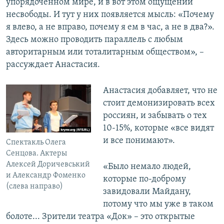
упорядоченном мире, и в вот этом ощущении
несвободы. И тут у них появляется мысль: «Почему
я влево, а не вправо, почему я ем в час, а не в два?».
Здесь можно проводить параллель с любым
авторитарным или тоталитарным обществом», –
рассуждает Анастасия.
Анастасия добавляет, что не
стоит демонизировать всех
россиян, и забывать о тех
10-15%, которые «все видят
и все понимают».
Спектакль Олега
Сенцова. Актеры
Алексей Доричевський
«Было немало людей,
и Александр Фоменко
которые по-доброму
(слева направо)
завидовали Майдану,
потому что мы уже в таком
болоте... Зрители театра «Док» – это открытые