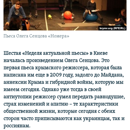
ПРИСОЕДИНЯЙТЕСЬ!
ПОБЕДИТЕЛЕЙ НЕ СУДЯТ?
КРЫМ.НЕПОКОРЕННЫЙ
ELIFBE
Пьеса Олега Сенцова «Номера»
УКРАИНСКАЯ ПРОБЛЕМА КРЫМА
Все сайты RFE/RL
Шестая «Неделя актуальной пьесы» в Киеве
началась произведением Олега Сенцова. Это
первая пьеса крымского режиссера, которая была
написана им еще в 2009 году, задолго до Майдана,
аннексии Крыма и гибридной войны, которую мы
имеем сегодня. Однако уже тогда в своей
антиутопии режиссер сумел передать равнодушие,
страх изменений и апатию – те характеристики
общественной жизни, которые сегодня с обеих
сторон часто приписываются как украинцам, так и
россиянам.