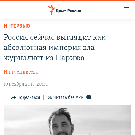
Доступность
ссылки
Вернуться
ИНТЕРВЬЮ
к
НОВОСТИ
Россия сейчас выглядит как
основному
СПЕЦПРОЕКТЫ
содержанию
абсолютная империя зла –
ВОДА
Вернутся
ГРУЗ 200
журналист из Парижа
к
ИСТОРИЯ
КАРТА ВОЕННЫХ ОБЪЕКТОВ КРЫМА
главной
Инна Аннитова
ЕЩЕ
11 ЛЕТ ОККУПАЦИИ КРЫМА. 11 ИСТОРИЙ СОПРОТИВЛЕНИЯ
навигации
Вернутся
19 ноября 2015, 20:30
РАДІО СВОБОДА
ИНТЕРАКТИВ
к
КАК ОБОЙТИ БЛОКИРОВКУ
ИНФОГРАФИКА
Поделиться
Читать без VPN
поиску
ТЕЛЕПРОЕКТ КРЫМ.РЕАЛИИ
Українською
СОВЕТЫ ПРАВОЗАЩИТНИКОВ
Qırımtatar
ПРОПАВШИЕ БЕЗ ВЕСТИ