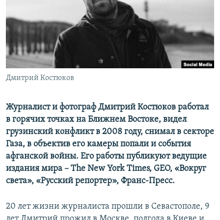
ПРИСОЕДИНЯЙТЕСЬ!
ПОБЕДИТЕЛЕЙ НЕ СУДЯТ?
КРЫМ.НЕПОКОРЕННЫЙ
ELIFBE
УКРАИНСКАЯ ПРОБЛЕМА КРЫМА
Все сайты RFE/RL
Дмитрий Костюков
Журналист и фотограф Дмитрий Костюков работал
в горячих точках на Ближнем Востоке, видел
грузинский конфликт в 2008 году, снимал в секторе
Газа, в объектив его камеры попали и события
афганской войны. Его работы публикуют ведущие
издания мира – The New York Times, GEO, «Вокруг
света», «Русский репортер», Франс-Пресс.
20 лет жизни журналиста прошли в Севастополе, 9
лет Дмитрий прожил в Москве, полгода в Киеве и