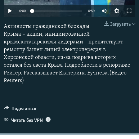
ПРИСОЕДИНЯЙТЕСЬ!
ПОБЕДИТЕЛЕЙ НЕ СУДЯТ?
0:00
0:59
КРЫМ.НЕПОКОРЕННЫЙ
Загрузить
Активисты гражданской блокады
ELIFBE
Крыма – акции, инициированной
УКРАИНСКАЯ ПРОБЛЕМА КРЫМА
крымскотатарскими лидерами – препятствуют
Все сайты RFE/RL
ремонту башен линий электропередач в
Херсонской области, из-за подрыва которых
остался без света Крым. Подробности в репортаже
Рейтер. Рассказывает Екатерина Бучнева.(Видео
Reuters)
Поделиться
Читать без VPN