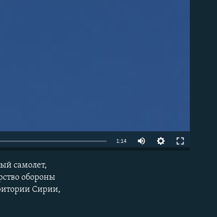
able
1:14
ый самолет,
EMBED
рство обороны
рритории Сирии,