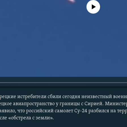
No media source currently avail
рецкие истребители сбили сегодня неизвестный военн
цкое авиапространство у границы с Сирией. Министе
заявило, что российский самолет Су-24 разбился на те
ле «обстрела с земли».