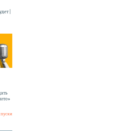
дет |
ать
лото»
ыпуски