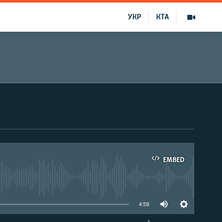
УКР
КТА
EMBED
able
4:59