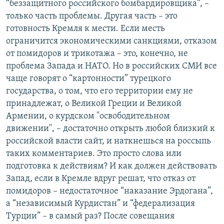
“беззащитного российского бомбардировщика”, –
только часть проблемы. Другая часть – это
готовность Кремля к мести. Если месть
ограничится экономическими санкциями, отказом
от помидоров и трикотажа – это, конечно, не
проблема Запада и НАТО. Но в российских СМИ все
чаще говорят о “картонности” турецкого
государства, о том, что его территории ему не
принадлежат, о Великой Греции и Великой
Армении, о курдском "освободительном
движении", – достаточно открыть любой близкий к
российской власти сайт, и наткнешься на россыпь
таких комментариев. Это просто слова или
подготовка к действиям? И как должен действовать
Запад, если в Кремле вдруг решат, что отказ от
помидоров – недостаточное “наказание Эрдогана”,
а “независимый Курдистан” и “федерализация
Турции” – в самый раз? После совещания