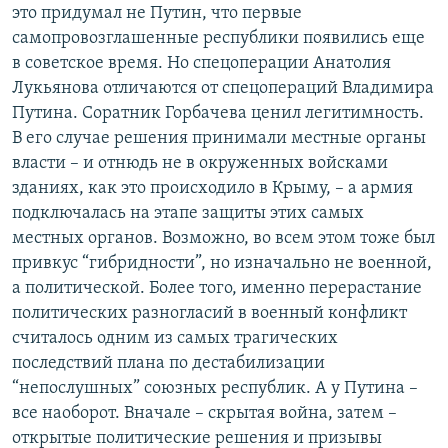
это придумал не Путин, что первые
самопровозглашенные республики появились еще
в советское время. Но спецоперации Анатолия
Лукьянова отличаются от спецопераций Владимира
Путина. Соратник Горбачева ценил легитимность.
В его случае решения принимали местные органы
власти – и отнюдь не в окруженных войсками
зданиях, как это происходило в Крыму, – а армия
подключалась на этапе защиты этих самых
местных органов. Возможно, во всем этом тоже был
привкус “гибридности”, но изначально не военной,
а политической. Более того, именно перерастание
политических разногласий в военный конфликт
считалось одним из самых трагических
последствий плана по дестабилизации
“непослушных” союзных республик. А у Путина –
все наоборот. Вначале – скрытая война, затем –
открытые политические решения и призывы