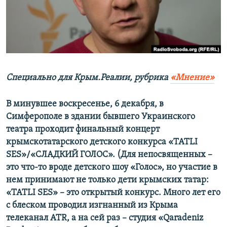
ПРИСОЕДИНЯЙТЕСЬ!
ПОБЕДИТЕЛЕЙ НЕ СУДЯТ?
КРЫМ.НЕПОКОРЕННЫЙ
ELIFBE
УКРАИНСКАЯ ПРОБЛЕМА КРЫМА
Все сайты RFE/RL
С
пециально для Крым.Реалии, рубрика
«Мнение»
В минувшее воскресенье, 6 декабря, в
Симферополе в здании бывшего Украинского
театра проходит финальный концерт
крымскотатарского детского конкурса «TATLI
SES»/«СЛАДКИЙ ГОЛОС». (Для непосвященных –
это что-то вроде детского шоу «Голос», но участие в
нем принимают не только дети крымских татар:
«TATLI SES» – это открытый конкурс. Много лет его
с блеском проводил изгнанный из Крыма
телеканал ATR, а на сей раз – студия «Qaradeniz