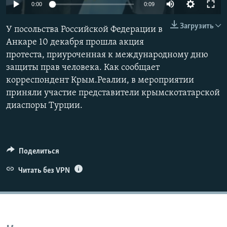
0:00
0:09
ПРИСОЕДИНЯЙТЕСЬ!
ПОБЕДИТЕЛЕЙ НЕ СУДЯТ?
Загрузить
КРЫМ.НЕПОКОРЕННЫЙ
У посольства Российской Федерации в
Анкаре 10 декабря прошла акция
ELIFBE
протеста, приуроченная к международному дню
УКРАИНСКАЯ ПРОБЛЕМА КРЫМА
защиты прав человека. Как сообщает
Все сайты RFE/RL
корреспондент Крым.Реалии, в мероприятии
приняли участие представители крымскотатарской
диаспоры Турции.
Поделиться
Читать без VPN