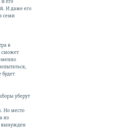
 и его
ой. И даже его
из семи
ра в
я сможет
еменно
попытаться,
 будет
ыборы уберут
. Но место
а из
т вынужден