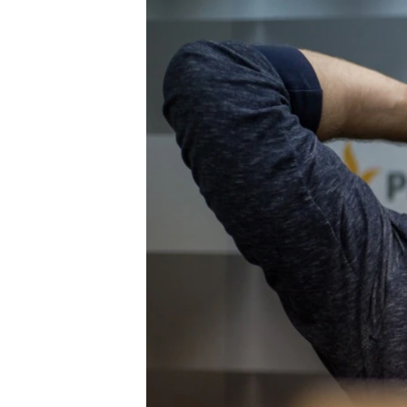
ПОБЕДИТЕЛЕЙ НЕ СУДЯТ?
КРЫМ.НЕПОКОРЕННЫЙ
ELIFBE
УКРАИНСКАЯ ПРОБЛЕМА КРЫМА