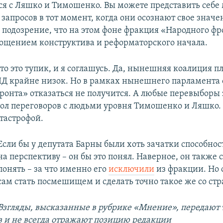
ся с Ляшко и Тимошенко. Вы можете представить себе
запросов в тот момент, когда они осознают свое значе
 подозрение, что на этом фоне фракция «Народного фр
лощением конструктива и реформаторского начала.
то это тупик, и я соглашусь. Да, нынешняя коалиция пл
ПД крайне низок. Но в рамках нынешнего парламента о
ронта» отказаться не получится. А любые перевыборы 
тол переговоров с людьми уровня Тимошенко и Ляшко. 
тастрофой.
Если бы у депутата Барны были хоть зачатки способно
на перспективу – он бы это понял. Наверное, он также 
понять – за что именно его
исключили
из фракции. Но 
сам стать посмешищем и сделать точно такое же со стр
Взгляды, высказанные в рубрике «Мнение», передают 
в и не всегда отражают позицию редакции