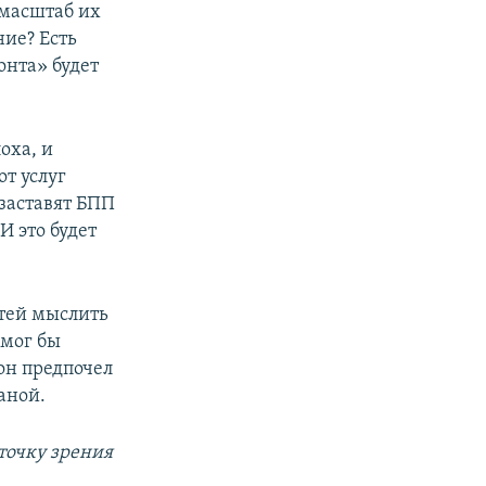
 масштаб их
ние? Есть
онта» будет
оха, и
т услуг
заставят БПП
И это будет
стей мыслить
смог бы
он предпочел
аной.
точку зрения