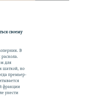
ться своему
оперник. В
 раскола.
ем для
м шаткой, но
когда премьер-
итывается
ой фракции
ле унести