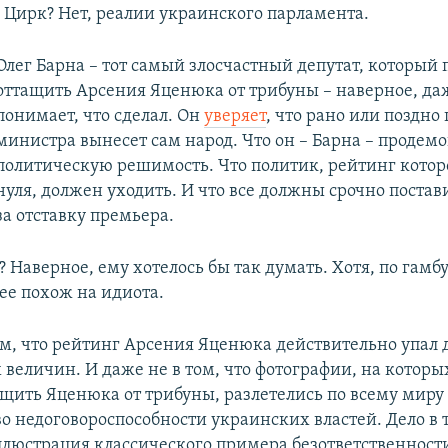
 Цирк? Нет, реалии украинского парламента.
Олег Барна – тот самый злосчастный депутат, который 
оттащить Арсения Яценюка от трибуны – наверное, да
понимает, что сделал. Он
уверяет
, что рано или поздно
министра вынесет сам народ. Что он – Барна – продем
политическую решимость. Что политик, рейтинг которо
нуля, должен уходить. И что все должны срочно постав
за отставку премьера.
 Наверное, ему хотелось бы так думать. Хотя, по гамб
рее похож на идиота.
том, что рейтинг Арсения Яценюка действительно упал 
величин. И даже не в том, что фотографии, на которы
ащить Яценюка от трибуны, разлетелись по всему миру
о недоговороспособности украинских властей. Дело в т
иллюстрация классического примера безответственност