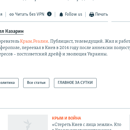
ся
Читать без VPN
Follow us
Печать
ел Казарин
зреватель
Крым.Реалии
. Публицист, телеведущий. Жил и работ
ерополе, переехал в Киев в 2014 году после аннексии полуост
ересов – постсоветский дрейф и эволюция Украины.
олитика
Все статьи
ГЛАВНОЕ ЗА СУТКИ
КРЫМ И ВОЙНА
«Стереть Киев с лица земли». Кто