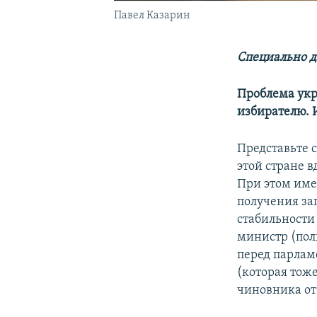
Павел Казарин
Специально д
Проблема укр
избирателю. И
Представьте 
этой стране 
При этом име
получения за
стабильности 
министр (пол
перед парлам
(которая тож
чиновника от