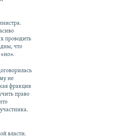
инистра.
асиво
их проводить
идны, что
 «но».
договорилась
ему не
ская фракция
учить право
что
 участника.
ой власти.