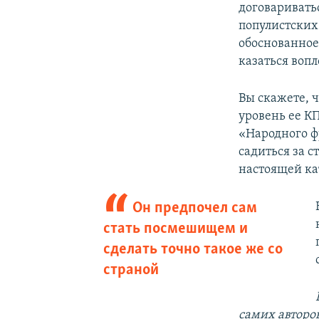
договаривать
популистских 
обоснованное
казаться воп
Вы скажете, ч
уровень ее К
«Народного ф
садиться за с
настоящей ка
Он предпочел сам
стать посмешищем и
сделать точно такое же со
страной
самих авторо