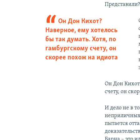
Представили?
Он Дон Кихот?
Наверное, ему хотелось
бы так думать. Хотя, по
гамбургскому счету, он
скорее похож на идиота
Он Дон Кихот?
счету, он ско
И дело не в 
неприличных 
пытается отт
доказательств
Барна – это 