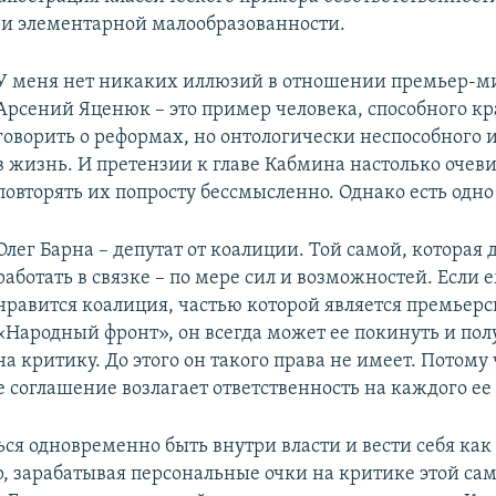
 и элементарной малообразованности.
У меня нет никаких иллюзий в отношении премьер-м
Арсений Яценюк – это пример человека, способного кр
говорить о реформах, но онтологически неспособного 
в жизнь. И претензии к главе Кабмина настолько очев
повторять их попросту бессмысленно. Однако есть одно
Олег Барна – депутат от коалиции. Той самой, которая 
работать в связке – по мере сил и возможностей. Если 
нравится коалиция, частью которой является премьер
«Народный фронт», он всегда может ее покинуть и пол
на критику. До этого он такого права не имеет. Потому 
 соглашение возлагает ответственность на каждого ее
ься одновременно быть внутри власти и вести себя как
, зарабатывая персональные очки на критике этой сам