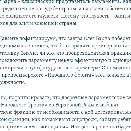
 Барна – классический представитель парламента. Как
осредоточен не на судьбе страны, а на своей собственн
е извиняет его глупости. Потому что глупость – один 
хов для элиты воюющей страны.
Давайте пофантазируем, что завтра Олег Барна наберет
единомышленников, чтобы отправить премьер-минист
отставку. Значит ли это, что пропрезидентская фракци
предложить парламенту некую эффективную и одновр
компромиссную фигуру на пост премьера? Она может 
в пропремьерского «Народного фронта» этот человек не
должности.
но, пофантазировать, что досрочные парламентские в
 «Народного фронта» из Верховной Рады и избавят
скую фракцию от необходимости с ней договариваться
ой фракции, как показывают соцопросы, займут ребят
 партии» и «Батькивщины». И тогда Порошенко буде