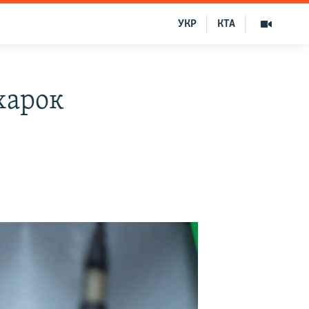
УКР
КТА
харок