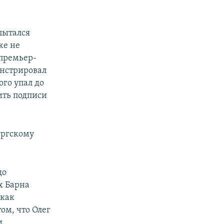
пытался
же не
 премьер-
онстрировал
го упал до
ить подписи
ургскому
до
х Барна
 как
ом, что Олег
и,