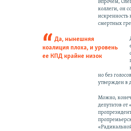
Впрочем, Олег
коллеги, он с
искренность н
смертных гре
Да, нынешняя
коалиция плоха, и уровень
ее КПД крайне низок
но без голосо
утвержден в 
Можно, конеч
депутатов от
пропрезидент
пропремьерск
«Радикальной