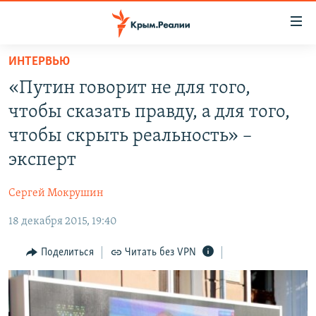
Доступность
ссылки
Вернуться
ИНТЕРВЬЮ
к
НОВОСТИ
«Путин говорит не для того,
основному
СПЕЦПРОЕКТЫ
содержанию
чтобы сказать правду, а для того,
ВОДА
Вернутся
ГРУЗ 200
чтобы скрыть реальность» –
к
ИСТОРИЯ
КАРТА ВОЕННЫХ ОБЪЕКТОВ КРЫМА
эксперт
главной
ЕЩЕ
11 ЛЕТ ОККУПАЦИИ КРЫМА. 11 ИСТОРИЙ СОПРОТИВЛЕНИЯ
навигации
Сергей Мокрушин
Вернутся
РАДІО СВОБОДА
ИНТЕРАКТИВ
к
18 декабря 2015, 19:40
КАК ОБОЙТИ БЛОКИРОВКУ
ИНФОГРАФИКА
поиску
Поделиться
Читать без VPN
ТЕЛЕПРОЕКТ КРЫМ.РЕАЛИИ
Українською
СОВЕТЫ ПРАВОЗАЩИТНИКОВ
Qırımtatar
ПРОПАВШИЕ БЕЗ ВЕСТИ