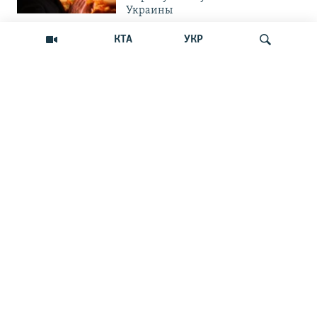
Украины
КТА
УКР
ОБЩЕСТВО
Как Россия «мотивирует»
крымских абитуриентов
поступать в вузы Украины
Искать
ОБЩЕСТВО
Война на пляжах и тотальный
контроль: главные вызовы
курортного сезона-2026 в Крыму
ОБЩЕСТВО
«Отдых с талонами на бензин»:
курортный сезон в Крыму
ОБЩЕСТВО
«Включен режим тишины и
красоты». Отдых в прифронтовом