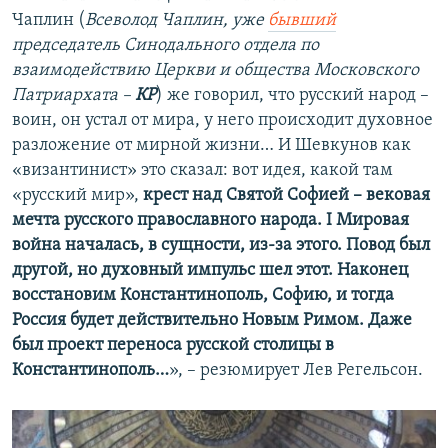
Чаплин (
Всеволод Чаплин, уже
бывший
председатель Синодального отдела по
взаимодействию Церкви и общества Московского
Патриархата –
КР
) же говорил, что русский народ –
воин, он устал от мира, у него происходит духовное
разложение от мирной жизни… И Шевкунов как
«византинист» это сказал: вот идея, какой там
«русский мир»,
крест над Святой Софией – вековая
мечта русского православного народа. I Мировая
война началась, в сущности, из-за этого. Повод был
другой, но духовный импульс шел этот. Наконец
восстановим Константинополь, Софию, и тогда
Россия будет действительно Новым Римом. Даже
был проект переноса русской столицы в
Константинополь…
», – резюмирует Лев Регельсон.