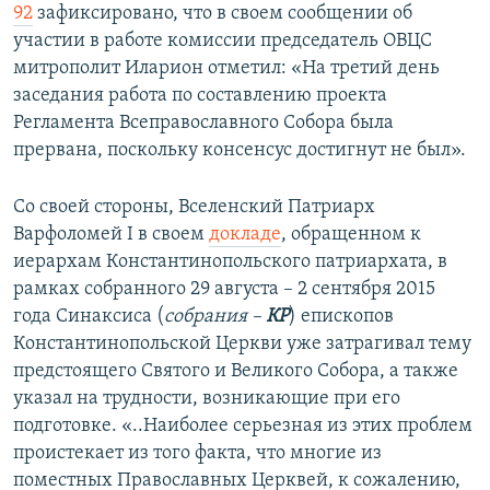
92
зафиксировано, что в своем сообщении об
участии в работе комиссии председатель ОВЦС
митрополит Иларион отметил: «На третий день
заседания работа по составлению проекта
Регламента Всеправославного Собора была
прервана, поскольку консенсус достигнут не был».
Со своей стороны, Вселенский Патриарх
Варфоломей I в своем
докладе
, обращенном к
иерархам Константинопольского патриархата, в
рамках собранного 29 августа – 2 сентября 2015
года Синаксиса (
собрания –
КР
) епископов
Константинопольской Церкви уже затрагивал тему
предстоящего Святого и Великого Собора, а также
указал на трудности, возникающие при его
подготовке. «..Наиболее серьезная из этих проблем
проистекает из того факта, что многие из
поместных Православных Церквей, к сожалению,