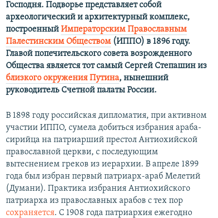
Господня. Подворье представляет собой
археологический и архитектурный комплекс,
построенный
Императорским Православным
Палестинским Обществом
(ИППО) в 1896 году.
Главой попечительского совета возрожденного
Общества является тот самый Сергей Степашин из
близкого окружения Путина
, нынешний
руководитель Счетной палаты России.
В 1898 году российская дипломатия, при активном
участии ИППО, сумела добиться избрания араба-
сирийца на патриарший престол Антиохийской
православной церкви, с последующим
вытеснением греков из иерархии. В апреле 1899
года был избран первый патриарх-араб Мелетий
(Думани). Практика избрания Антиохийского
патриарха из православных арабов с тех пор
сохраняется
. С 1908 года патриархия ежегодно