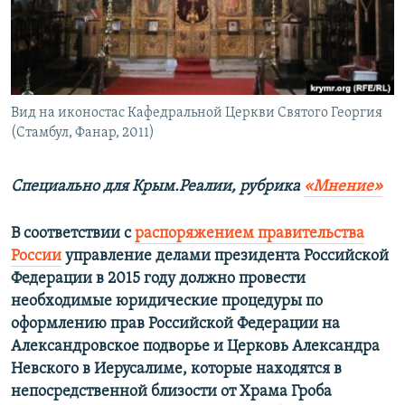
ПРИСОЕДИНЯЙТЕСЬ!
ПОБЕДИТЕЛЕЙ НЕ СУДЯТ?
КРЫМ.НЕПОКОРЕННЫЙ
ELIFBE
Вид на иконостас Кафедральной Церкви Святого Георгия
УКРАИНСКАЯ ПРОБЛЕМА КРЫМА
(Стамбул, Фанар, 2011)
Все сайты RFE/RL
Специально для Крым.Реалии, рубрика
«Мнение»
В соответствии с
распоряжением правительства
России
управление делами президента Российской
Федерации в 2015 году должно провести
необходимые юридические процедуры по
оформлению прав Российской Федерации на
Александровское подворье и Церковь Александра
Невского в Иерусалиме, которые находятся в
непосредственной близости от Храма Гроба