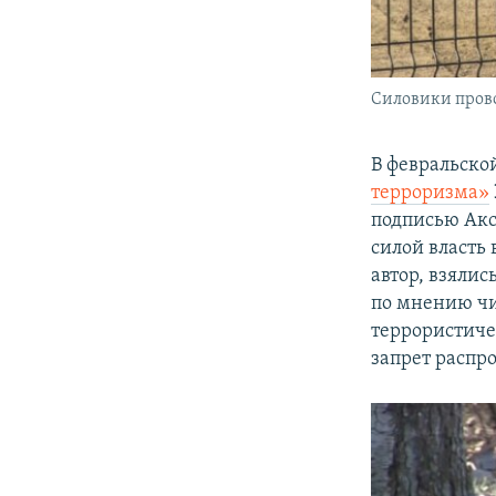
Силовики прово
В февральско
терроризма»
подписью Аксе
силой власть 
автор, взялис
по мнению ч
террористиче
запрет распр