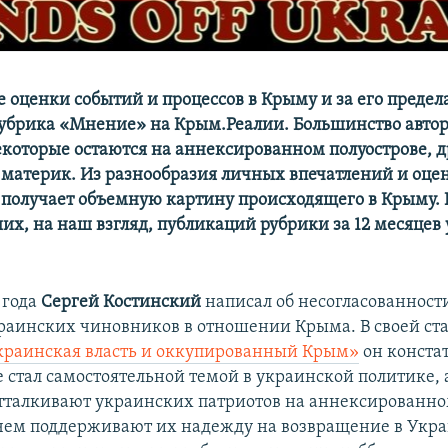
 оценки событий и процессов в Крыму и за его преде
убрика «Мнение» на Крым.Реалии. Большинство автор
которые остаются на аннексированном полуострове, д
 материк. Из разнообразия личных впечатлений и оце
получает объемную картину происходящего в Крыму.
х, на наш взгляд, публикаций рубрики за 12 месяцев
 года
Сергей Костинский
написал об несогласованност
раинских чиновников в отношении Крыма. В своей ст
краинская власть и оккупированный Крым»
он констат
е стал самостоятельной темой в украинской политике, 
тталкивают украинских патриотов на аннексированн
 чем поддерживают их надежду на возвращение в Украи