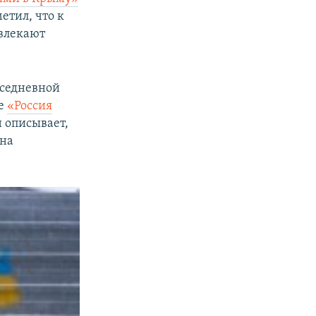
етил, что к
влекают
вседневной
ье
«Россия
 описывает,
 на