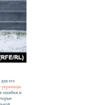
 для его
е украинцы
е ошибки и
оторые
льной