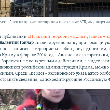
дят обыск на крымскотатарском телеканале ATR, 26 января 20
й публикации
«Практики терроризма …испугались «и
Валентин Гончар
анализирует попытку при помощи ука
нова записать в террористы любого, неугодного тем, 
в Крыму в феврале 2014 года. Аксенов и его соратники
ь бороться не с конкретными действиями, а с идеологи
иновников российской администрации Крыма, можно 
скими. Среди «перлов» аксеновского указа автор особ
остранять сведения, «дискредитирующие Российскую 