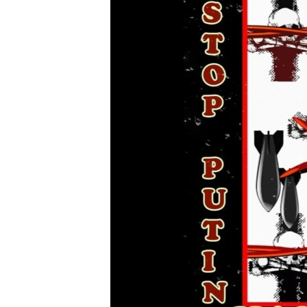
ПОБЕДИТЕЛЕЙ НЕ СУДЯТ?
КРЫМ.НЕПОКОРЕННЫЙ
ELIFBE
УКРАИНСКАЯ ПРОБЛЕМА КРЫМА