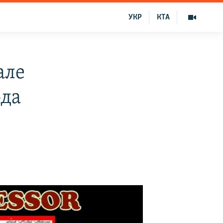
УКР
КТА
але
ода