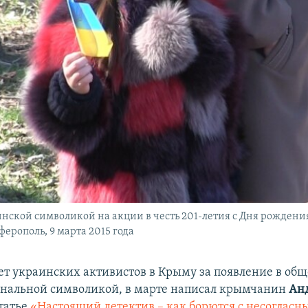
инской символикой на акции в честь 201-летия с Дня рождени
ерополь, 9 марта 2015 года
дет украинских активистов в Крыму за появление в об
ональной символикой, в марте написал крымчанин
Ан
статье
«Настоящий детектив – как борются с несоглас