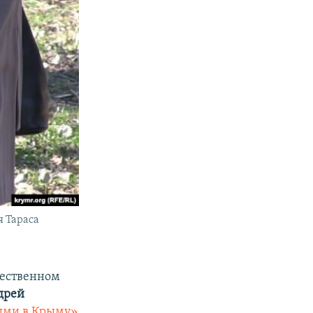
я Тараса
щественном
дрей
ными в Крыму»