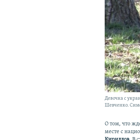
Девочка с укра
Шевченко. Симф
О том, что ж
месте с наци
Кириллов
. В 