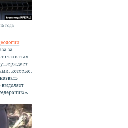
15 года
деологии
за за
кто захватил
, утверждает
ями, которые,
назвать
о выделяет
Федерацию».