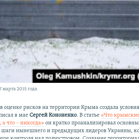
 марта 2015 года
в оценке рисков на территории Крыма создала условия
писал в мае
Сергей Кононенко
. В статье
«Что крымски
, а что – никогда»
он кратко проанализировал основны
е шаги нынешнего и предыдущих лидеров Украины, к
тере контроля над полуостровом. Создание территориа