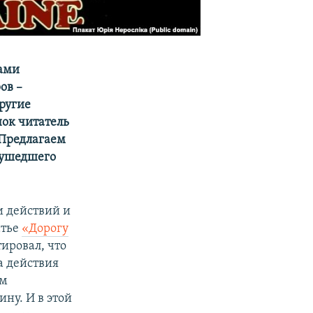
лами
ов –
ругие
нок читатель
 Предлагаем
 ушедшего
и действий и
атье
«Дорогу
ировал, что
а действия
ом
ну. И в этой