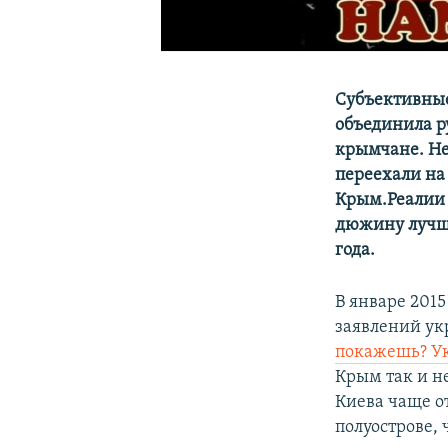
Субъективные
объединила р
крымчане. Не
переехали на
Крым.Реалии 
дюжину лучши
года.
В январе 2015
заявлений ук
покажешь? У
Крым так и н
Киева чаще о
полуострове,