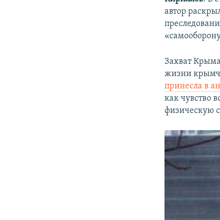
автор раскры
преследовани
«самооборону
Захват Крыма
жизни крымча
принесла в а
как чувство в
физическую с