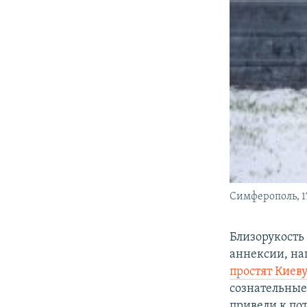
Симферополь, 17
Близорукость 
аннексии, на
простят Киеву
сознательны
привели к по