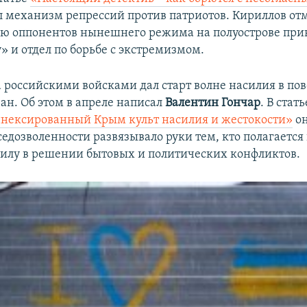
л механизм репрессий против патриотов. Кириллов отм
ю оппонентов нынешнего режима на полуострове при
» и отдел по борьбе с экстремизмом.
 российскими войсками дал старт волне насилия в по
н. Об этом в апреле написал
Валентин Гончар
. В стат
ннексированный Крым культ насилия и жестокости»
он
седозволенности развязывало руки тем, кто полагается
илу в решении бытовых и политических конфликтов.