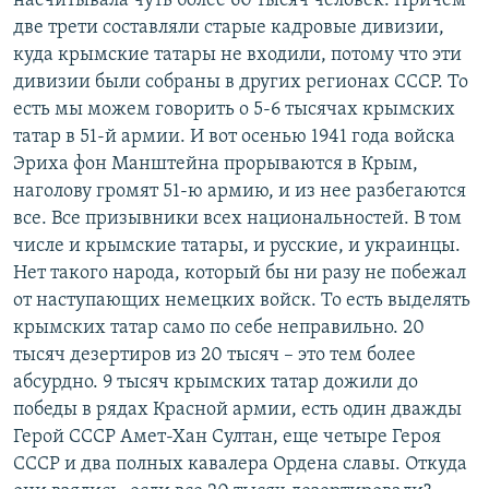
насчитывала чуть более 60 тысяч человек. Причем
две трети составляли старые кадровые дивизии,
куда крымские татары не входили, потому что эти
дивизии были собраны в других регионах СССР. То
есть мы можем говорить о 5-6 тысячах крымских
татар в 51-й армии. И вот осенью 1941 года войска
Эриха фон Манштейна прорываются в Крым,
наголову громят 51-ю армию, и из нее разбегаются
все. Все призывники всех национальностей. В том
числе и крымские татары, и русские, и украинцы.
Нет такого народа, который бы ни разу не побежал
от наступающих немецких войск. То есть выделять
крымских татар само по себе неправильно. 20
тысяч дезертиров из 20 тысяч – это тем более
абсурдно. 9 тысяч крымских татар дожили до
победы в рядах Красной армии, есть один дважды
Герой СССР Амет-Хан Султан, еще четыре Героя
СССР и два полных кавалера Ордена славы. Откуда