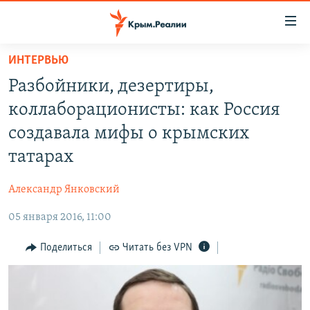
Доступность
ссылки
Вернуться
ИНТЕРВЬЮ
к
НОВОСТИ
Разбойники, дезертиры,
основному
СПЕЦПРОЕКТЫ
содержанию
коллаборационисты: как Россия
ВОДА
Вернутся
ГРУЗ 200
создавала мифы о крымских
к
ИСТОРИЯ
КАРТА ВОЕННЫХ ОБЪЕКТОВ КРЫМА
татарах
главной
ЕЩЕ
11 ЛЕТ ОККУПАЦИИ КРЫМА. 11 ИСТОРИЙ СОПРОТИВЛЕНИЯ
навигации
Александр Янковский
Вернутся
РАДІО СВОБОДА
ИНТЕРАКТИВ
к
05 января 2016, 11:00
КАК ОБОЙТИ БЛОКИРОВКУ
ИНФОГРАФИКА
поиску
Поделиться
Читать без VPN
ТЕЛЕПРОЕКТ КРЫМ.РЕАЛИИ
Українською
СОВЕТЫ ПРАВОЗАЩИТНИКОВ
Qırımtatar
ПРОПАВШИЕ БЕЗ ВЕСТИ