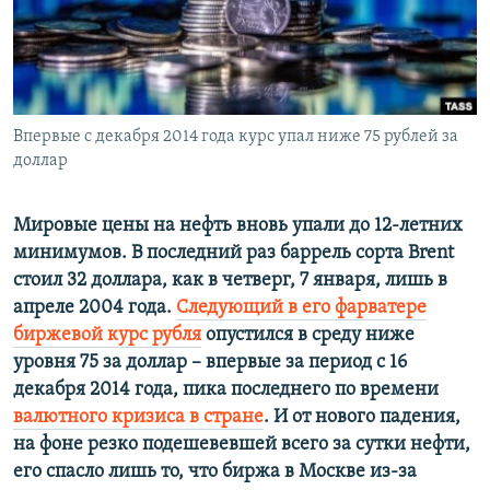
ПРИСОЕДИНЯЙТЕСЬ!
ПОБЕДИТЕЛЕЙ НЕ СУДЯТ?
КРЫМ.НЕПОКОРЕННЫЙ
ELIFBE
Впервые с декабря 2014 года курс упал ниже 75 рублей за
УКРАИНСКАЯ ПРОБЛЕМА КРЫМА
доллар
Все сайты RFE/RL
Мировые цены на нефть вновь упали до 12-летних
минимумов. В последний раз баррель сорта Brent
стоил 32 доллара, как в четверг, 7 января, лишь в
апреле 2004 года.
Следующий в его фарватере
биржевой курс рубля
опустился в среду ниже
уровня 75 за доллар – впервые за период с 16
декабря 2014 года, пика последнего по времени
валютного кризиса в стране
. И от нового падения,
на фоне резко подешевевшей всего за сутки нефти,
его спасло лишь то, что биржа в Москве из-за