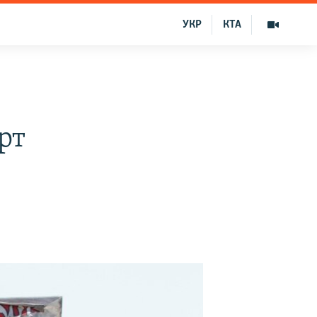
УКР
КТА
рт