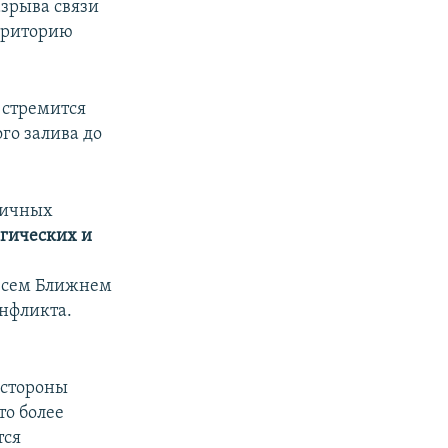
зрыва связи
ерриторию
 стремится
го залива до
зличных
егических и
 всем Ближнем
онфликта.
 стороны
то более
тся