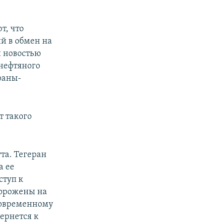
т, что
й в обмен на
й новостью
нефтяного
раны-
т такого
та. Тегеран
а ее
ступ к
морожены на
современному
ернется к