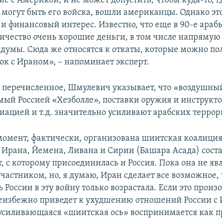
е с Америкой, и не может допустить, чтобы куда-то, г
 могут быть его войска, вошли американцы. Однако э
и финансовый интерес. Известно, что еще в 90-е араб
ничество очень хорошие деньги, в том числе напряму
сдумы. Сюда же относятся к откаты, которые можно по
ок с Ираном», – напоминает эксперт.
 перечисленное, Шмулевич указывает, что «воздушный
мый Россией «Хезболле», поставки оружия и инструкто
иацией и т.д. значительно усиливают арабских террор
омент, фактически, организована шиитская коалици
 Ирана, Йемена, Ливана и Сирии (Башара Асада) сост
 с которому присоединилась и Россия. Пока она не яв
участником, но, я думаю, Иран сделает все возможное,
 России в эту войну только возрастала. Если это произо
еизбежно приведет к ухудшению отношений России с 
 усиливающаяся «шиитская ось» воспринимается как п