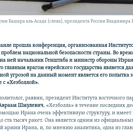
ии Башара аль-Асада (слева), президента России Владимира 
раиле прошла конференция, организованная Институт
 проблем национальной безопасности страны. Во врем
на ней начальник Генштаба и министр обороны Изра
то главным врагом еврейского государства является д
вной угрозой на данный момент является его попытка 
е с «Хезболлой».
политолог, раввин, президент Института восточного па
Авраам Шмулевич
, «Хезболла» в течение последних д
помощью Ирана очень эффективную структуру, и имеет
о ста тысяч ракет. Она является одним из официальны
й армии Ирана, и, по мнению аналитика, одна из гла