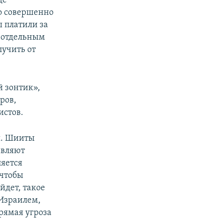
де
то совершенно
ы платили за
ю отдельным
лучить от
 зонтик»,
ров,
истов.
я. Шииты
авляют
ляется
 чтобы
йдет, такое
Израилем,
рямая угроза