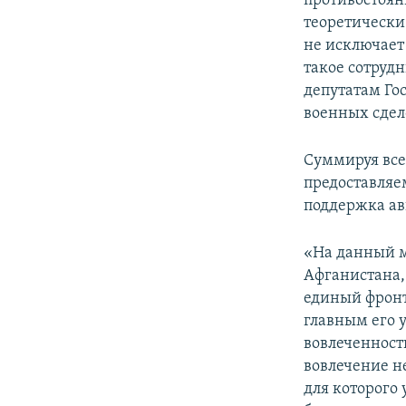
противостояни
теоретически
не исключает 
такое сотруд
депутатам Го
военных сдел
Суммируя все
предоставляе
поддержка ав
«На данный м
Афганистана,
единый фронт,
главным его 
вовлеченность
вовлечение н
для которого