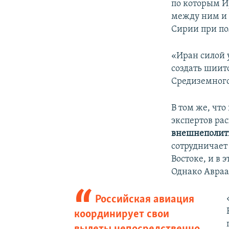
по которым И
между ним и 
Сирии при по
«Иран силой 
создать шиит
Средиземного 
В том же, чт
экспертов рас
внешнеполит
сотрудничает
Востоке, и в 
Однако Авраа
Российская авиация
координирует свои