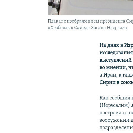
Плакат с изображением президента Сир
«Хезболлы» Сайеда Хасана Насралла
На днях в Из
исследования
выступлений 
во мнении, ч
а Иран, а гла
Сирии в союз
Как сообщил 
(Иерусалим)
построила с 
вооружении д
подразделени