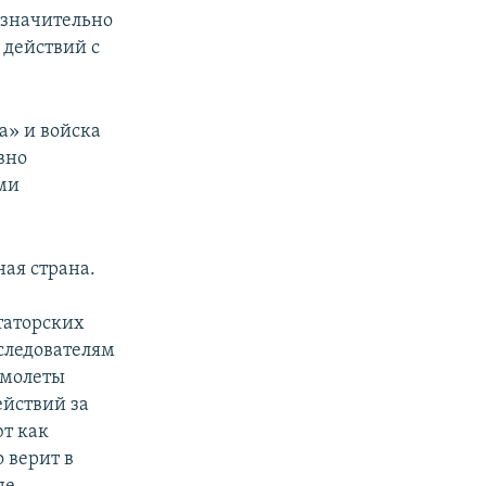
 значительно
 действий с
а» и войска
вно
ыми
ая страна.
таторских
оследователям
амолеты
ействий за
т как
 верит в