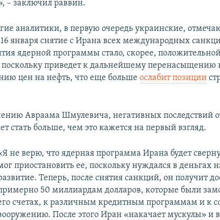
», – заключил раввин.
гие аналитики, в первую очередь украинские, отмечаю
 16 января снятие с Ирана всех международных санкци
вития ядерной программы стало, скорее, положительно
 поскольку приведет к дальнейшему перенасыщению 
нию цен на нефть, что еще больше
ослабит позиции
ст
нению Авраама Шмулевича, негативных последствий о
т стать больше, чем это кажется на первый взгляд.
«Я не верю, что ядерная программа Ирана будет сверну
мог приостановить ее, поскольку нуждался в деньгах н
развитие. Теперь, после снятия санкций, он получит до
примерно 50 миллиардам долларов, которые были за
его счетах, к различным кредитным программам и к 
вооружению. После этого Иран «накачает мускулы» и в