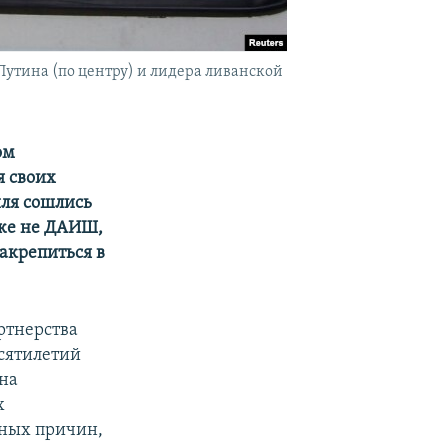
Путина (по центру) и лидера ливанской
ом
я своих
иля сошлись
аже не ДАИШ,
закрепиться в
ртнерства
есятилетий
 на
х
вных причин,