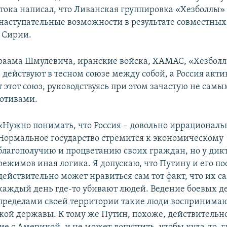
тока написал, что Ливанская группировка «Хезболлы»
 наступательные возможности в результате совместных
 Сирии.
раама Шмулевича, иранские войска, ХАМАС, «Хезболл
 действуют в тесном союзе между собой, а Россия акти
 этот союз, руководствуясь при этом зачастую не сам
отивами.
«Нужно понимать, что Россия – довольно иррациональн
Нормальное государство стремится к экономическому
благополучию и процветанию своих граждан, но у дик
режимов иная логика. Я допускаю, что Путину и его п
действительно может нравиться сам тот факт, что их с
каждый день где-то убивают людей. Ведение боевых д
пределами своей территории такие люди воспринимаю
кой державы. К тому же Путин, похоже, действительно