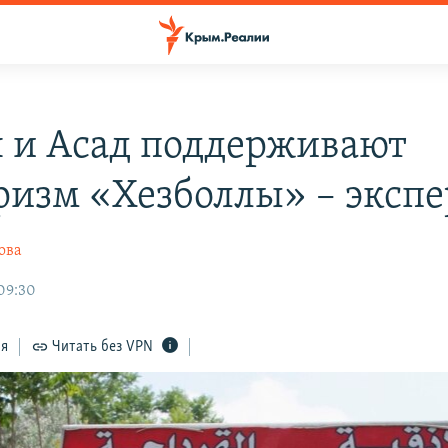
 и Асад поддерживают
ризм «Хезболлы» – экспе
ова
 09:30
ся
Читать без VPN