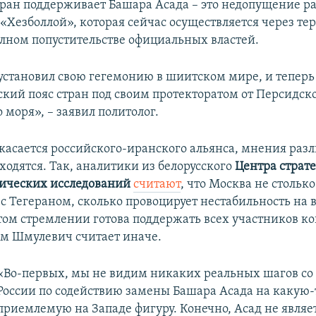
ран поддерживает Башара Асада – это недопущение ра
«Хезболлой», которая сейчас осуществляется через т
лном попустительстве официальных властей.
установил свою гегемонию в шиитском мире, и теперь
ский пояс стран под своим протекторатом от Персидско
моря», – заявил политолог.
о касается российского-иранского альянса, мнения ра
ходятся. Так, аналитики из белорусского
Центра страт
ических исследований
считают
, что Москва не столько
 с Тегераном, сколько провоцирует нестабильность на
этом стремлении готова поддержать всех участников к
м Шмулевич считает иначе.
«Во-первых, мы не видим никаких реальных шагов со
России по содействию замены Башара Асада на какую-
приемлемую на Западе фигуру. Конечно, Асад не являе