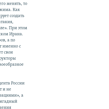
его менять, то
жима. Как
рует создать
атакия,
ле». При этом
иком Ирана.
ов, а по
т именно с
ет свои
трукторы
своеобразное
дента России
т и не
зациями», а
ригадный
учения