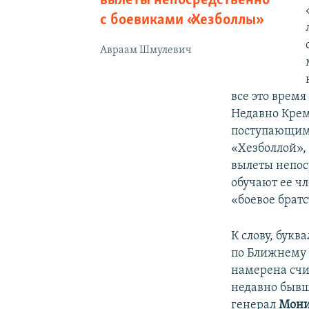
вылеты непосредственно
с боевиками «Хезболлы»
Авраам Шмулевич
все это врем
Недавно Крем
поступающим 
«Хезболлой»,
вылеты непос
обучают ее чл
«боевое братс
К слову, букв
по Ближнему
намерена счи
недавно быв
генерал
Мони