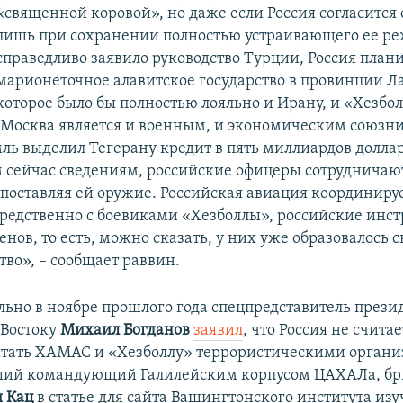
«священной коровой», но даже если Россия согласится 
лишь при сохранении полностью устраивающего ее ре
справедливо заявило руководство Турции, Россия плани
марионеточное алавитское государство в провинции Л
которое было бы полностью лояльно и Ирану, и «Хезбол
я Москва является и военным, и экономическим союзн
ль выделил Тегерану кредит в пять миллиардов доллар
сейчас сведениям, российские офицеры сотрудничаю
 поставляя ей оружие. Российская авиация координиру
редственно с боевиками «Хезболлы», российские инс
енов, то есть, можно сказать, у них уже образовалось 
тво», – сообщает раввин.
ально в ноябре прошлого года спецпредставитель прези
 Востоку
Михаил Богданов
заявил
, что Россия не считае
тать ХАМАС и «Хезболлу» террористическими органи
ший командующий Галилейским корпусом ЦАХАЛа, б
 Кац
в статье для сайта Вашингтонского института из