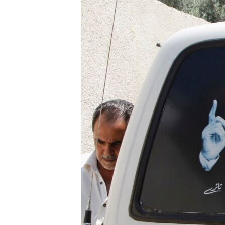
ПОБЕДИТЕЛЕЙ НЕ СУДЯТ?
КРЫМ.НЕПОКОРЕННЫЙ
ELIFBE
УКРАИНСКАЯ ПРОБЛЕМА КРЫМА