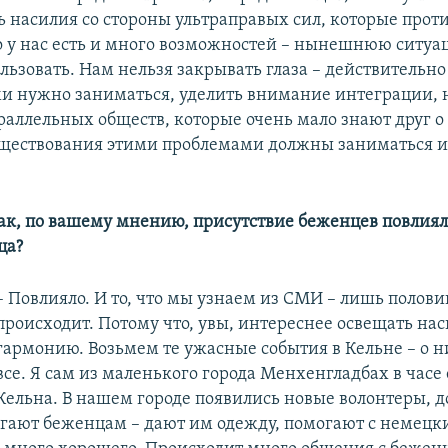
ь насилия со стороны ультраправых сил, которые прот
то у нас есть и много возможностей – нынешнюю ситу
льзовать. Нам нельзя закрывать глаза – действительно
и нужно заниматься, уделить внимание интеграции, н
раллельных обществ, которые очень мало знают друг о 
ществования этими проблемами должны заниматься и
как, по вашему мнению, присутствие беженцев повлия
ца?
– Повлияло. И то, что мы узнаем из СМИ – лишь половин
происходит. Потому что, увы, интереснее освещать нас
гармонию. Возьмем те ужасные события в Кельне – о н
все. Я сам из маленького города Менхенгладбах в часе 
Кельна. В нашем городе появились новые волонтеры, 
гают беженцам – дают им одежду, помогают с немецк