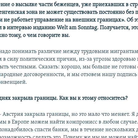
ние о высылке части беженцев, уже приехавших в стр
нгенская зона не может существовать постоянно без 
ли не работает управление на внешних границах». Об э
л в интервью изданию
Welt am Sonntag. Получается, эт
но тому, о чем говорите вы.
 надо понимать различие между трудовыми мигрантами
м в силу политических причин, из-за угрозы здоровью
ть честными. Сказать: хорошо, мы больше не готовы
родные договоренности, и мы отзовем нашу подпись
онвенцией.
днях закрыла границы. Как вы к этому относитесь?
– Австрия закрыла границы, но это мало что меняет. Я 
мы в Европе можем найти компромисс в любом случае.
понадобилось спасти банки, мы в течение нескольких
возможность сделать это. Почему же мы не можем най