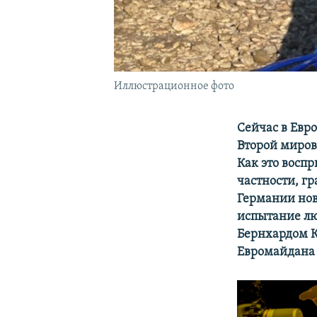
Иллюстрационное фото
Сейчас в Евр
Второй миров
Как это восп
частности, г
Германии нов
испытание лю
Бернхардом К
Евромайдана 