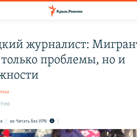
кий журналист: Мигран
 только проблемы, но и
жности
ечая
17:00
ся
Читать без VPN