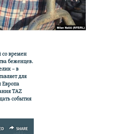
 со времен
тва беженцев.
елик – в
тавляет для
и Европа
ания TAZ
щать события
ED
SHARE