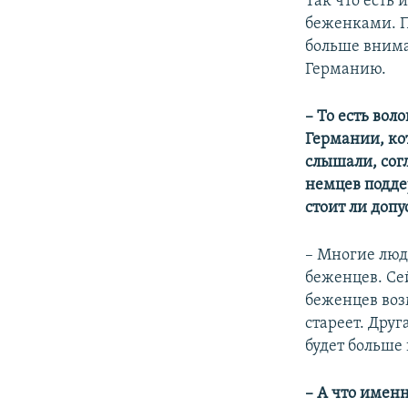
Так что есть
беженками. П
больше внима
Германию.
– То есть вол
Германии, ко
слышали, сог
немцев подд
стоит ли допу
– Многие люд
беженцев. Се
беженцев воз
стареет. Друг
будет больше
– А что имен