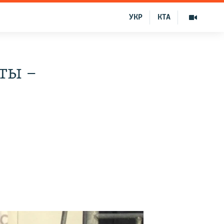
УКР
КТА
ты –