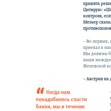
принять реше
Цитирую: «Ше
контроля, ес
Мезьер сказа
противополож
– Во-первых,
приехал к на
Мы должны бы
наши междуна
Женевской к
– Австрия на 
Когда нам
понадобилось спасти
банки, мы в течение