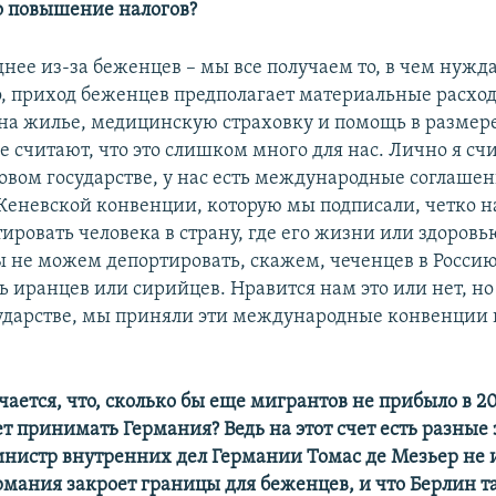
о повышение налогов?
еднее из-за беженцев – мы все получаем то, в чем нужд
о, приход беженцев предполагает материальные расход
на жилье, медицинскую страховку и помощь в размере
 считают, что это слишком много для нас. Лично я сч
овом государстве, у нас есть международные соглашен
Женевской конвенции, которую мы подписали, четко н
ировать человека в страну, где его жизни или здоров
ы не можем депортировать, скажем, чеченцев в Росси
ь иранцев или сирийцев. Нравится нам это или нет, н
ударстве, мы приняли эти международные конвенции
учается, что, сколько бы еще мигрантов не прибыло в 20
ет принимать Германия? Ведь на этот счет есть разные
нистр внутренних дел Германии Томас де Мезьер не 
рмания закроет границы для беженцев, и что Берлин 