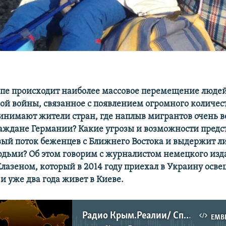
опе происходит наиболее массовое перемещение людей
ой войны, связанное с появлением огромного количес
ринимают жители стран, где наплыв мигрантов очень в
раждане Германии? Какие угрозы и возможности предс
ый поток беженцев с Ближнего Востока и выдержит л
дьми? Об этом говорим с журналистом немецкого изд
лазеном, который в 2014 году приехал в Украину осве
и уже два года живет в Киеве.
Радио Крым.Реалии/ Справится или нет – как на Евросоюз повлияют беженцы
EMB