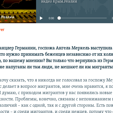
видео
Крым.Реалии
No media source currently available
0:00
yer
EMBED
канцлер Германии, госпожа Ангела Меркель выступила
что нужно принимать беженцев независимо от их коли
о, по вашему мнению? Вы только что вернулись из Гер
 не напуганы ли там люди, не мешают ли им мигранты
хочу сказать, что я никогда не голосовал за госпожу Ме
с делает в вопросе мигрантов, мне очень нравится, я
 Я думаю, с приходом мигрантов у нас появились новы
ности. Проблемы, конечно, связаны с непониманием 
азличий – как с одной, так и с другой стороны. Есть 
ости – и среди мигрантов, и среди немцев, потому что