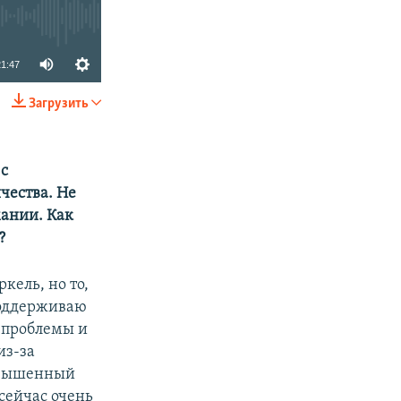
21:47
Загрузить
SHARE
 с
чества. Не
мании. Как
?
ркель, но то,
 поддерживаю
е проблемы и
из-за
повышенный
 сейчас очень