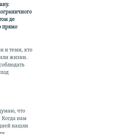
ану.
пограничного
том де
о прямо
 и теми, кто
 или жизни.
 соблюдать
 под
думаю, что
 Когда нам
 дней нашли
ти