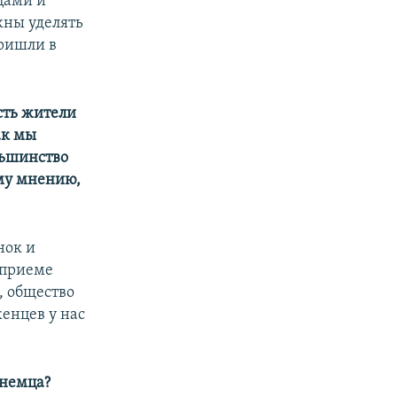
цами и
жны уделять
пришли в
сть жители
ак мы
льшинство
му мнению,
нок и
 приеме
, общество
женцев у нас
 немца?