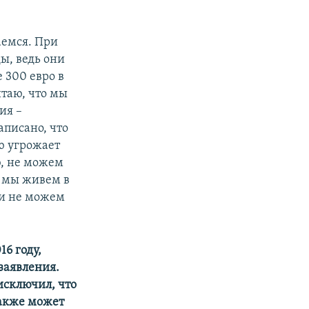
аемся. При
ы, ведь они
 300 евро в
итаю, что мы
ия –
аписано, что
ью угрожает
ю, не можем
о мы живем в
 и не можем
16 году,
 заявления.
исключил, что
также может