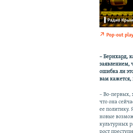
Pop-out pla
– Бернхард, 
заявлением, 
ошибка ли эт
вам кажется,
– Во-первых, 
что она сейча
ее политику.
новые возмож
культурных р
рост преступн