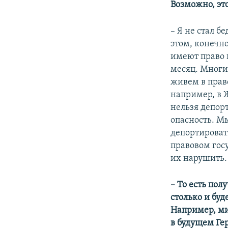
Возможно, эт
– Я не стал б
этом, конечн
имеют право 
месяц. Многие
живем в прав
например, в 
нельзя депорт
опасность. М
депортироват
правовом гос
их нарушить.
– То есть пол
столько и буд
Например, ми
в будущем Ге