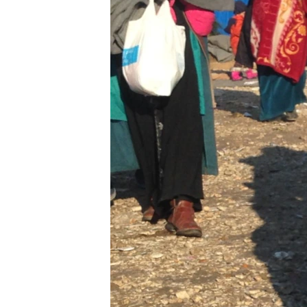
ПОБЕДИТЕЛЕЙ НЕ СУДЯТ?
КРЫМ.НЕПОКОРЕННЫЙ
ELIFBE
УКРАИНСКАЯ ПРОБЛЕМА КРЫМА