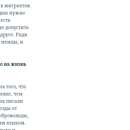
ив мигрантов.
ацию нужно
 есть
е допустить
друге. Ради
 немцы, и
ло на жизнь
а того, что
илие, чем
их писали
езды от
добровольцы,
им языком.