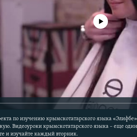
No media source currently avail
оекта по изучению крымскотатарского языка «Элифбе
кую. Видеоуроки крымскотатарского языка – еще один
е и изучайте каждый вторник.