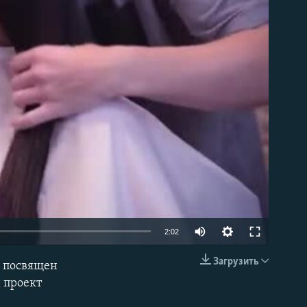
able
2:02
Загрузить
» посвящен
EMBED
 проект