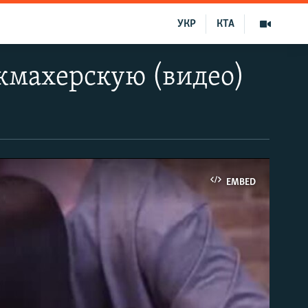
УКР
КТА
икмахерскую (видео)
EMBED