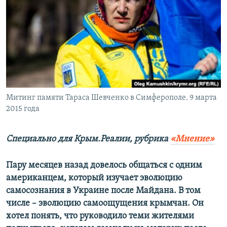
ПРИСОЕДИНЯЙТЕСЬ!
ПОБЕДИТЕЛЕЙ НЕ СУДЯТ?
КРЫМ.НЕПОКОРЕННЫЙ
ELIFBE
УКРАИНСКАЯ ПРОБЛЕМА КРЫМА
Все сайты RFE/RL
Митинг памяти Тараса Шевченко в Симферополе. 9 марта
2015 года
Специально для Крым.Реалии, рубрика
«Мнение»
Пару месяцев назад довелось общаться с одним
американцем, который изучает эволюцию
самосознания в Украине после Майдана. В том
числе – эволюцию самоощущения крымчан. Он
хотел понять, что руководило теми жителями