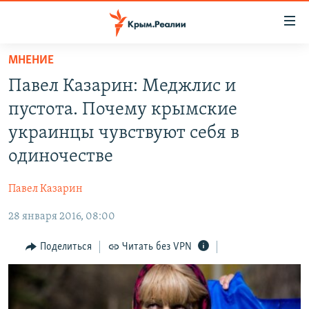
Доступность
ссылки
Вернуться
МНЕНИЕ
к
НОВОСТИ
Павел Казарин: Меджлис и
основному
СПЕЦПРОЕКТЫ
содержанию
пустота. Почему крымские
ВОДА
Вернутся
ГРУЗ 200
украинцы чувствуют себя в
к
ИСТОРИЯ
КАРТА ВОЕННЫХ ОБЪЕКТОВ КРЫМА
одиночестве
главной
ЕЩЕ
11 ЛЕТ ОККУПАЦИИ КРЫМА. 11 ИСТОРИЙ СОПРОТИВЛЕНИЯ
навигации
Павел Казарин
Вернутся
РАДІО СВОБОДА
ИНТЕРАКТИВ
к
28 января 2016, 08:00
КАК ОБОЙТИ БЛОКИРОВКУ
ИНФОГРАФИКА
поиску
Поделиться
Читать без VPN
ТЕЛЕПРОЕКТ КРЫМ.РЕАЛИИ
Українською
СОВЕТЫ ПРАВОЗАЩИТНИКОВ
Qırımtatar
ПРОПАВШИЕ БЕЗ ВЕСТИ