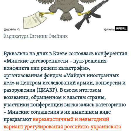
ПРИСОЕДИНЯЙТЕСЬ!
ПОБЕДИТЕЛЕЙ НЕ СУДЯТ?
КРЫМ.НЕПОКОРЕННЫЙ
ELIFBE
Карикатура Евгении Олейник
УКРАИНСКАЯ ПРОБЛЕМА КРЫМА
Все сайты RFE/RL
Буквально на днях в Киеве состоялась конференция
«Минские договоренности – путь решения
конфликта или рецепт катастрофы»,
организованная фондом «Майдан иностранных
дел» и Центром исследований армии, конверсии и
разоружения (ЦИАКР). В своем итоговом
воззвании, обращенном к властям страны,
участники конференции высказались категорично
– Минские соглашения в их нынешнем виде
предлагают
нереалистичный и невыгодный
вариант урегулирования российско-украинского