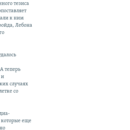
нного тезиса
опоставляет
мали к ним
ройда, Лебона
го
удалось
А теперь
 и
ких случаях
летке со
диа-
 которые еще
нно