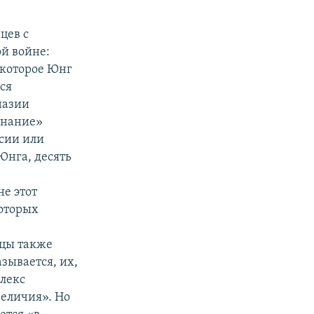
цев с
й войне:
 которое Юнг
ся
назии
знание»
сии или
Юнга, десять
е этот
которых
нцы также
зывается, их,
плекс
еличия». Но