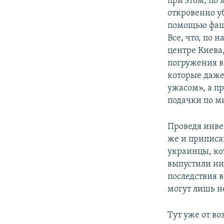
при этом, по
откровенно у
помощью фаши
Все, что, по
центре Киева,
погружения в
которые даже
ужасом», а 
подачки по м
Проведя инве
же и приписа
украинцы, ко
выпустили ни 
последствия 
могут лишь н
Тут уже от во