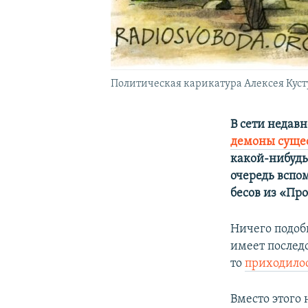
Политическая карикатура Алексея Куст
В сети недав
демоны суще
какой-нибудь
очередь вспо
бесов из «Пр
Ничего подоб
имеет послед
то
приходило
Вместо этого