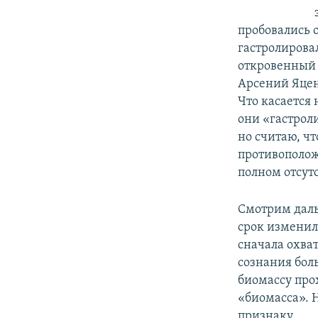
пробовались 
гастролирова
откровенный 
Арсений Яцен
Что касается
они «гастрол
но считаю, чт
противоположн
полном отсут
Смотрим даль
срок изменил
сначала охва
сознания бол
биомассу про
«биомасса». 
признаку.