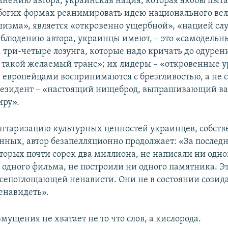
 мнению автора, украинская нация, которая якобы пыта
богих формах реанимировать идею национального вел
зма», является «откровенно ущербной», «нацией слуг
 наблюдению автора, украинцы имеют, – это «самодельн
 три-четыре лозунга, которые надо кричать до одурени
 такой желаемый транс»; их лидеры – «откровенные у
 европейцами воспринимаются с брезгливостью, а не 
президент – «настоящий нищеброд, выпрашивающий в
иру».
нтаризацию культурных ценностей украинцев, собст
нных, автор безапелляционно продолжает: «За последн
торых почти сорок два миллиона, не написали ни одно
одного фильма, не построили ни одного памятника. Эт
всепоглощающей ненависти. Они не в состоянии созид
енавидеть».
змущения не хватает не то что слов, а кислорода.