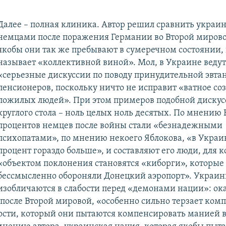
Далее – полная клиника. Автор решил сравнить украин
немцами после поражения Германии во Второй мирово
якобы они так же пребывают в сумеречном состоянии,
называет «коллективной виной». Мол, в Украине ведут
«серьезные дискуссии по поводу принудительной эвта
пенсионеров, поскольку ничто не исправит «ватное со
пожилых людей». При этом примеров подобной дискус
круглого стола – ноль целых ноль десятых. По мнению 
процентов немцев после войны стали «безнадежными
психопатами», по мнению некоего Яблокова, «в Украин
процент гораздо больше», и составляют его люди, для 
«объектом поклонения становятся «киборги», которые
бессмысленно обороняли Донецкий аэропорт». Украи
изобличаются в слабости перед «демонами нации»: ока
 после Второй мировой, «особенно сильно терзает ком
сти, который они пытаются компенсировать манией в