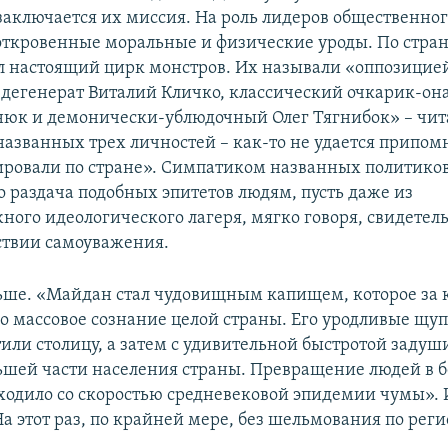
заключается их миссия. На роль лидеров общественно
откровенные моральные и физические уроды. По стра
л настоящий цирк монстров. Их называли «оппозицие
дегенерат Виталий Кличко, классический очкарик-он
юк и демонически-ублюдочный Олег Тягнибок» – чит
 названных трех личностей – как-то не удается припом
ировали по стране». Симпатиком названных политиков
о раздача подобных эпитетов людям, пусть даже из
ого идеологического лагеря, мягко говоря, свидетель
ствии самоуважения.
ше. «Майдан стал чудовищным капищем, которое за 
о массовое сознание целой страны. Его уродливые щу
тили столицу, а затем с удивительной быстротой задуш
ьшей части населения страны. Превращение людей в
ходило со скоростью средневековой эпидемии чумы». 
На этот раз, по крайней мере, без шельмования по рег