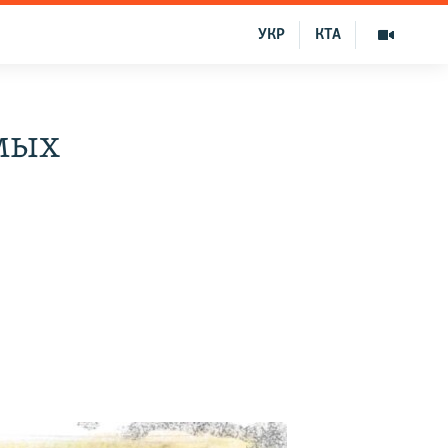
УКР
КТА
мых