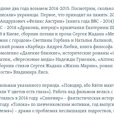
едние два года возьмем 2014-2015. Посмотрим, сколько 
исали» украинцы. Первое, что приходит на память: 20
Андрухович «Феликс Австрия» (книга года ВВС – 2014)
ВС – 2014 «Драконы, вперед!» крымчанки Екатерины Ш
в Киеве, сборник поэзии и прозы Сергея Жадана «Ме
Роман с городом» Светланы Горбань и Натальи Лапиной,
кий роман «Карбид» Андрея Любки, книга философа 
моленко «Далекие близкие», исторические романы «О
натюк, «Вересковые меды» Надежды Гуменюк, «Аптек
борник стихов Сергея Жадана «Жизнь Марии», роман
ости» Владимира Лиса.
ильмам указанного периода. «Поводир, або Квіти мают
ли У цветов есть глаза»). Работа над фильмом велась с 
оялась в 2014 году. «Синевир» – фантастическая истор
году. «Толока» по шевченковским мотивам, год выпуска
лемя») – драма о проблемах неслышащих подростков,