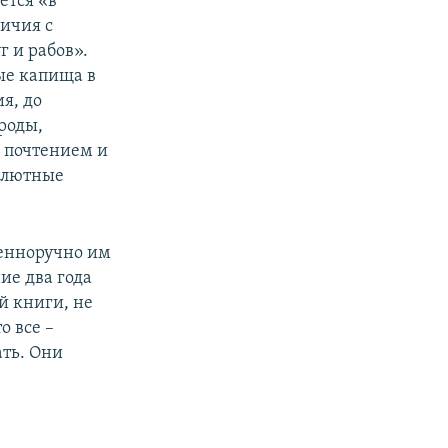
ется «в
ичия с
 и рабов».
ые капища в
я, до
роды,
с почтением и
алютные
венноручно им
ие два года
й книги, не
о все –
ать. Они