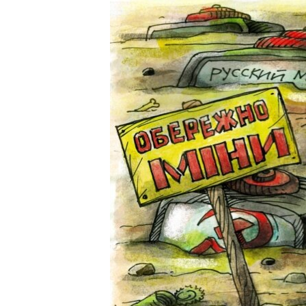
ПОБЕДИТЕЛЕЙ НЕ СУДЯТ?
КРЫМ.НЕПОКОРЕННЫЙ
ELIFBE
УКРАИНСКАЯ ПРОБЛЕМА КРЫМА