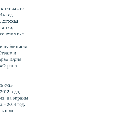
книг за это
14 год –
, детская
танко,
сопотамия».
и публициста
твага и
арь» Юрия
 «Страна
ь очі»
2012 года,
ия, на экраны
 – 2014 год.
 вышла