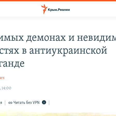
имых демонах и невиди
стях в антиукраинской
ганде
ич
, 14:00
ся
Читать без VPN