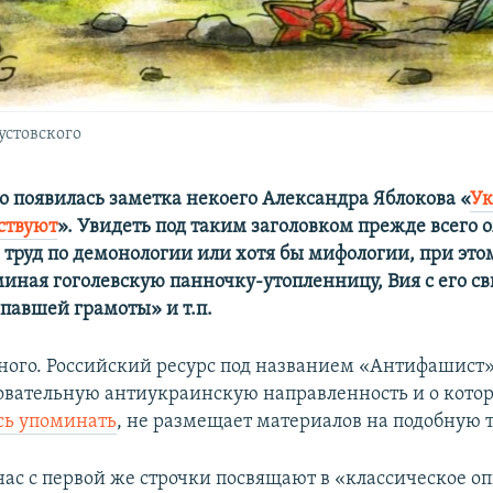
устовского
но появилась заметка некоего Александра Яблокова «
Ук
ствуют
». Увидеть под таким заголовком прежде всего
 труд по демонологии или хотя бы мифологии, при это
миная гоголевскую панночку-утопленницу, Вия с его св
опавшей грамоты» и т.п.
ного. Российский ресурс под названием «Антифашист»
овательную антиукраинскую направленность и о котор
сь упоминать
, не размещает материалов на подобную 
 нас с первой же строчки посвящают в «классическое о