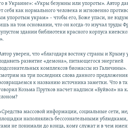
о в Украине»: «Укры безумны или упороты». Автор да
т себя как нормального человека и мгновенно против
ым упоротым украм» – чтобы его, Боже упаси, не взду
ишь на том основании, что он когда-то изучал труды Ф
лупустом здании библиотеки красного корпуса киевско
».
Автор уверен, что «благодаря востоку страны и Крыму 
подавить развитие «демона», питающегося энергией
подсознательных комплексов биомассы из Галичины». 
смотрим на три последних слова данного предложения
возвращаемся к названию источника заметки. Что в та
говорил Козьма Прутков насчет надписи «Буйвол» на к
слоном?
«Средства массовой информации, социальные сети, ме
площадки наполнялись бессознательными ублюдками,
сами не понимали до конца, кому служат и в чем име