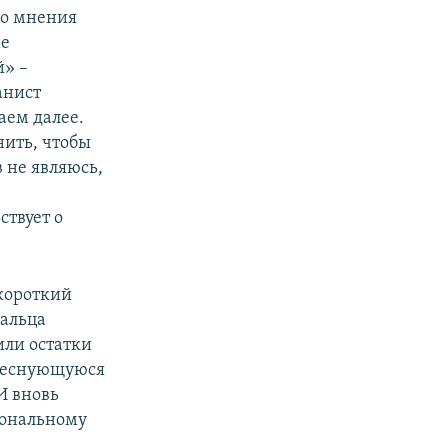
го мнения
не
й» –
анист
аем далее.
нить, чтобы
 не являюсь,
ствует о
короткий
пальца
или остатки
 беснующуюся
И вновь
иональному