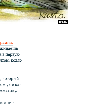
раина:
 ожидаешь
м в первую
итой, кодло
, который
ом уже как-
тематику.
писание