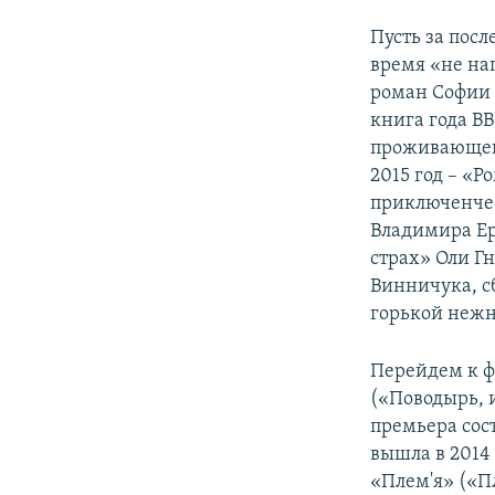
Пусть за посл
время «не нап
роман Софии 
книга года В
проживающей 
2015 год – «
приключенчес
Владимира Ер
страх» Оли Г
Винничука, с
горькой нежн
Перейдем к ф
(«Поводырь, и
премьера сост
вышла в 2014 
«Плем'я» («П