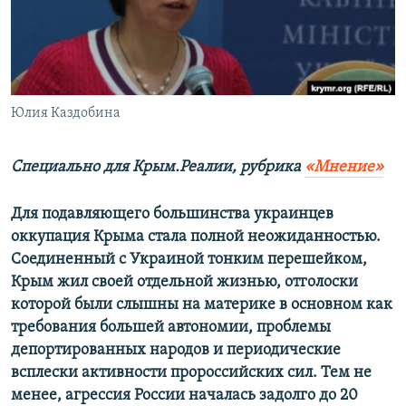
ПРИСОЕДИНЯЙТЕСЬ!
ПОБЕДИТЕЛЕЙ НЕ СУДЯТ?
КРЫМ.НЕПОКОРЕННЫЙ
ELIFBE
Юлия Каздобина
УКРАИНСКАЯ ПРОБЛЕМА КРЫМА
Все сайты RFE/RL
Специально для Крым.Реалии, рубрика
«Мнение»
Для подавляющего большинства украинцев
оккупация Крыма стала полной неожиданностью.
Соединенный с Украиной тонким перешейком,
Крым жил своей отдельной жизнью, отголоски
которой были слышны на материке в основном как
требования большей автономии, проблемы
депортированных народов и периодические
всплески активности пророссийских сил. Тем не
менее, агрессия России началась задолго до 20