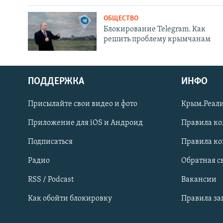
ОБЩЕСТВО
Блокирование Telegram. Как
решить проблему крымчанам
ПОДДЕРЖКА
ИНФО
Українською
Присылайте свои видео и фото
Крым.Реали
Qırımtatar
Приложение для iOS и Андроид
Правила к
Подписаться
Правила к
ПРИСОЕДИНЯЙТЕСЬ!
Радио
Обратная с
RSS / Podcast
Вакансии
Как обойти блокировку
Правила з
Все сайты RFE/RL