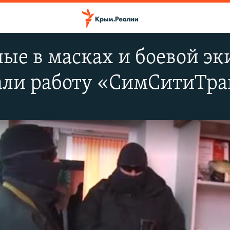
ые в масках и боевой э
али работу «СимСитиТра