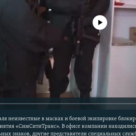
No media source currently avail
аля неизвестные в масках и боевой экипировке блокир
риятия «СимСитиТранс». В офисе компании находили
ьных знаков, другие представители специальных служ