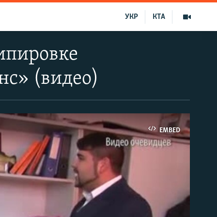
УКР
КТА
кипировке
нс» (видео)
EMBED