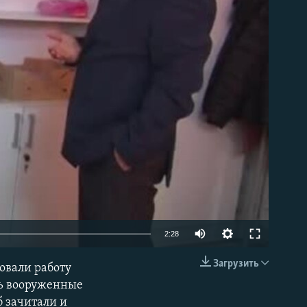
able
2:28
Загрузить
овали работу
EMBED
сь вооруженные
б зачитали и