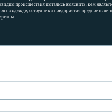
евидцы происшествия пытались выяснить, кем являют
ов на одежде, сотрудники предприятия предприняли 
органы.
Ы