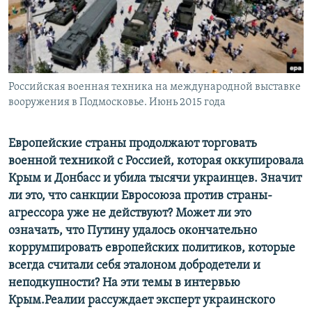
ПРИСОЕДИНЯЙТЕСЬ!
ПОБЕДИТЕЛЕЙ НЕ СУДЯТ?
КРЫМ.НЕПОКОРЕННЫЙ
ELIFBE
Российская военная техника на международной выставке
УКРАИНСКАЯ ПРОБЛЕМА КРЫМА
вооружения в Подмосковье. Июнь 2015 года
Все сайты RFE/RL
Европейские страны продолжают торговать
военной техникой с Россией, которая оккупировала
Крым и Донбасс и убила тысячи украинцев. Значит
ли это, что санкции Евросоюза против страны-
агрессора уже не действуют? Может ли это
означать, что Путину удалось окончательно
коррумпировать европейских политиков, которые
всегда считали себя эталоном добродетели и
неподкупности? На эти темы в интервью
Крым.Реалии рассуждает эксперт украинского