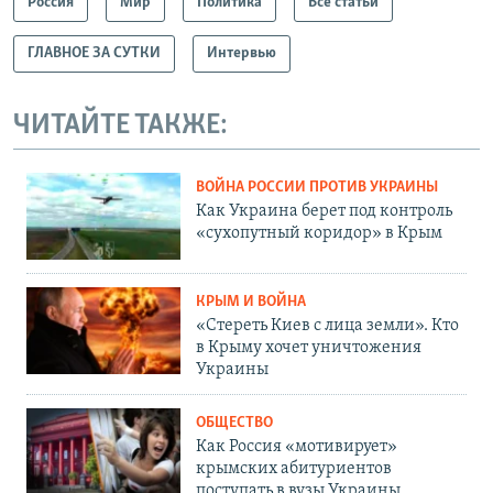
Россия
Мир
Политика
Все статьи
ГЛАВНОЕ ЗА СУТКИ
Интервью
ЧИТАЙТЕ ТАКЖЕ:
ВОЙНА РОССИИ ПРОТИВ УКРАИНЫ
Как Украина берет под контроль
«сухопутный коридор» в Крым
КРЫМ И ВОЙНА
«Стереть Киев с лица земли». Кто
в Крыму хочет уничтожения
Украины
ОБЩЕСТВО
Как Россия «мотивирует»
крымских абитуриентов
поступать в вузы Украины