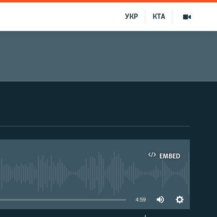
УКР
КТА
EMBED
able
4:59