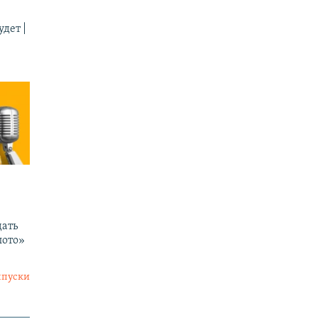
дет |
ать
лото»
ыпуски