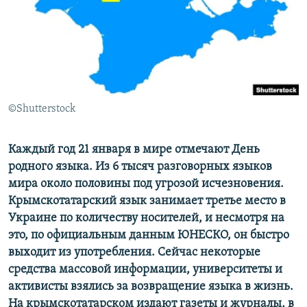
ПРИСОЕДИНЯЙТЕСЬ!
ПОБЕДИТЕЛЕЙ НЕ СУДЯТ?
КРЫМ.НЕПОКОРЕННЫЙ
ELIFBE
УКРАИНСКАЯ ПРОБЛЕМА КРЫМА
Все сайты RFE/RL
©Shutterstock
Каждый год 21 января в мире отмечают День
родного языка. Из 6 тысяч разговорных языков
мира около половины под угрозой исчезновения.
Крымскотатарский язык занимает третье место в
Украине по количеству носителей, и несмотря на
это, по официальным данным ЮНЕСКО, он быстро
выходит из употребления. Сейчас некоторые
средства массовой информации, университеты и
активисты взялись за возвращение языка в жизнь.
На крымскотатарском издают газеты и журналы, в