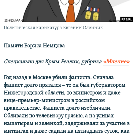
ПРИСОЕДИНЯЙТЕСЬ!
ПОБЕДИТЕЛЕЙ НЕ СУДЯТ?
КРЫМ.НЕПОКОРЕННЫЙ
ELIFBE
Политическая карикатура Евгении Олейник
УКРАИНСКАЯ ПРОБЛЕМА КРЫМА
Памяти Бориса Немцова
Все сайты RFE/RL
Специально для Крым.Реалии, рубрика
«Мнение»
Год назад в Москве убили фашиста. Сначала
фашист долго прятался – то он был губернатором
Нижегородской области, то министром и даже
вице-премьер-министром в российском
правительстве. Фашиста долго изобличали.
Обливали по телевизору грязью, а на улицах
нашатырем и зеленкой, задерживали за участие в
митингах и даже садили на пятнадцать суток, как