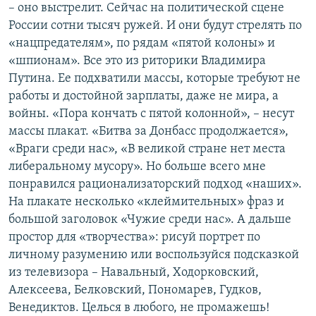
– оно выстрелит. Сейчас на политической сцене
России сотни тысяч ружей. И они будут стрелять по
«нацпредателям», по рядам «пятой колоны» и
«шпионам». Все это из риторики Владимира
Путина. Ее подхватили массы, которые требуют не
работы и достойной зарплаты, даже не мира, а
войны. «Пора кончать с пятой колонной», – несут
массы плакат. «Битва за Донбасс продолжается»,
«Враги среди нас», «В великой стране нет места
либеральному мусору». Но больше всего мне
понравился рационализаторский подход «наших».
На плакате несколько «клеймительных» фраз и
большой заголовок «Чужие среди нас». А дальше
простор для «творчества»: рисуй портрет по
личному разумению или воспользуйся подсказкой
из телевизора – Навальный, Ходорковский,
Алексеева, Белковский, Пономарев, Гудков,
Венедиктов. Целься в любого, не промажешь!