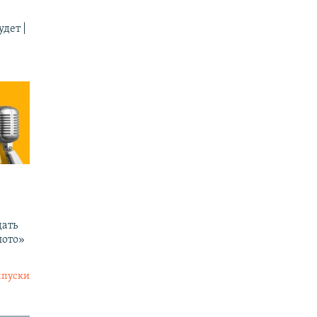
дет |
ать
лото»
ыпуски