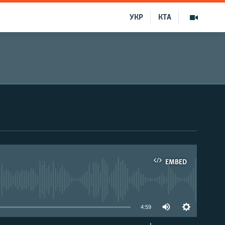
УКР
КТА
EMBED
able
4:59