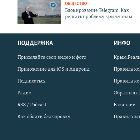
ОБЩЕСТВО
Блокирование Telegram. Как
решить проблему крымчанам
ПОДДЕРЖКА
ИНФО
Українською
Присылайте свои видео и фото
Крым.Реали
Qırımtatar
Приложение для iOS и Андроид
Правила к
Подписаться
Правила к
ПРИСОЕДИНЯЙТЕСЬ!
Радио
Обратная с
RSS / Podcast
Вакансии
Как обойти блокировку
Правила з
Все сайты RFE/RL