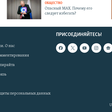
ОБЩЕСТВО
Опасный MAX. Почему его
следует избегать?
ПРИСОЕДИНЯЙТЕСЬ!
и. О нас
омментирования
опирайта
вязь
ащиты персональных данных
U