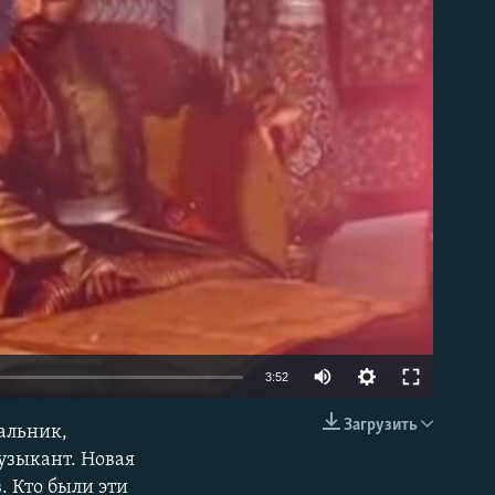
able
3:52
Загрузить
чальник,
EMBED
узыкант. Новая
. Кто были эти