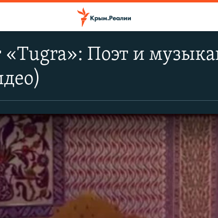
 «Tugra»: Поэт и музыка
идео)