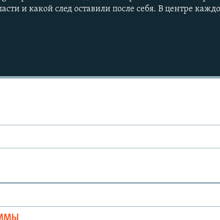
асти и какой след оставили после себя. В центре каждо
Ы
АММЫ