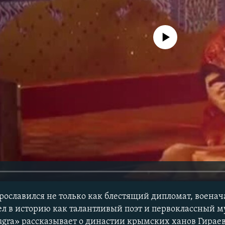
No media source currently avail
прославился не только как блестящий дипломат, воена
ел в историю как талантливый поэт и первоклассный м
ugra» рассказывает о династии крымских ханов Гираев