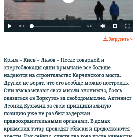
ПРИСОЕДИНЯЙТЕСЬ!
ПОБЕДИТЕЛЕЙ НЕ СУДЯТ?
КРЫМ.НЕПОКОРЕННЫЙ
0:00
6:16
ELIFBE
УКРАИНСКАЯ ПРОБЛЕМА КРЫМА
Загрузить
Все сайты RFE/RL
Крым – Киев – Львов – После товарной и
энергоблокады одни крымчане все больше
надеются на строительство Керченского моста.
Другие не верят, что его вообще можно построить.
Они высказывают свои мысли анонимно, боясь
оказаться «в Воркуте» за свободомыслие. Активист
Леонид Кузьмин за свою принципиальную
позицию уже не раз был задержан
правоохранительными органами. В домах
крымских татар проходят обыски и продолжаются
аресты. Как сейчас, спустя два года после аннексии,