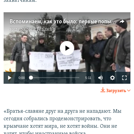
захватчикам.
Вспоминаем, как это было: первые попытки сопротивления. Крымчане против аннексии (видео)
видео
Крым.Реалии
No media source currently available
0:00
5:11
Загрузить
«Братья-славяне друг на друга не нападают. Мы
сегодня собрались продемонстрировать, что
крымчане хотят мира, не хотят войны. Они не
хотят, чтобы иностранные войска