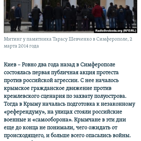
ПРИСОЕДИНЯЙТЕСЬ!
ПОБЕДИТЕЛЕЙ НЕ СУДЯТ?
КРЫМ.НЕПОКОРЕННЫЙ
ELIFBE
Митинг у памятника Тарасу Шевченко в Симферополе, 2
УКРАИНСКАЯ ПРОБЛЕМА КРЫМА
марта 2014 года
Все сайты RFE/RL
Киев
–
Ровно два года назад в Симферополе
состоялась первая публичная акция протеста
против российской агрессии. С нее началось
крымское гражданское движение против
кремлевского сценария по захвату полуострова.
Тогда в Крыму началась подготовка к незаконному
«референдуму», на улицах стояли российские
военные и «самооборона». Крымчане в эти дни
еще до конца не понимали, чего ожидать от
происходящего, и больше всего опасались войны.